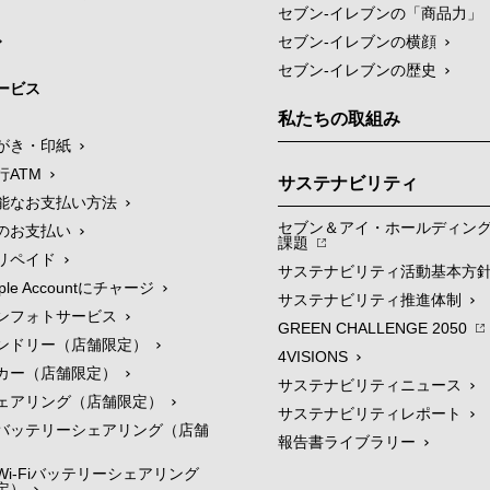
セブン‐イレブンの「商品力」
セブン-イレブンの横顔
セブン-イレブンの歴史
ービス
私たちの取組み
がき・印紙
行ATM
サステナビリティ
能なお支払い方法
セブン＆アイ・ホールディン
のお支払い
課題
リペイド
サステナビリティ活動基本方
le Accountにチャージ
サステナビリティ推進体制
ンフォトサービス
GREEN CHALLENGE 2050
ンドリー（店舗限定）
4VISIONS
カー（店舗限定）
サステナビリティニュース
ェアリング（店舗限定）
サステナビリティレポート
バッテリーシェアリング（店舗
報告書ライブラリー
i-Fiバッテリーシェアリング
定）