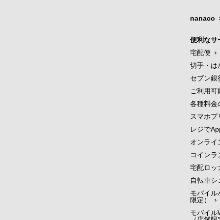
nanaco
便利なサ
宅配便
切手・は
セブン銀
ご利用可
各種料金
スマホプ
レジでApp
オンライ
コインラ
宅配ロッ
自転車シ
モバイル
限定）
モバイルW
（店舗限