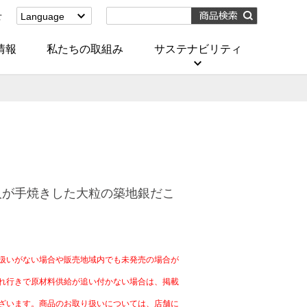
せ
Language
English
(Corporate)
情報
私たちの取組み
サステナビリティ
English
(Services)
中文[繁體字]
(服務)
简体中文(服务)
한국어(서비스)
ภาษาไทย
(บริการ)
人が手焼きした大粒の築地銀だこ
）
扱いがない場合や販売地域内でも未発売の場合が
れ行きで原材料供給が追い付かない場合は、掲載
ざいます。商品のお取り扱いについては、店舗に