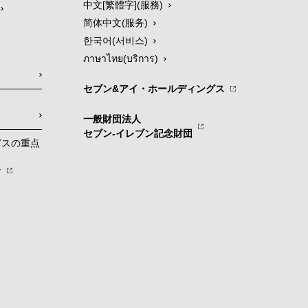
中文[繁體字](服務)
简体中文(服务)
한국어(서비스)
ภาษาไทย(บริการ)
セブン&アイ・ホールディングス
一般財団法人
セブン-イレブン記念財団
グスの重点
針