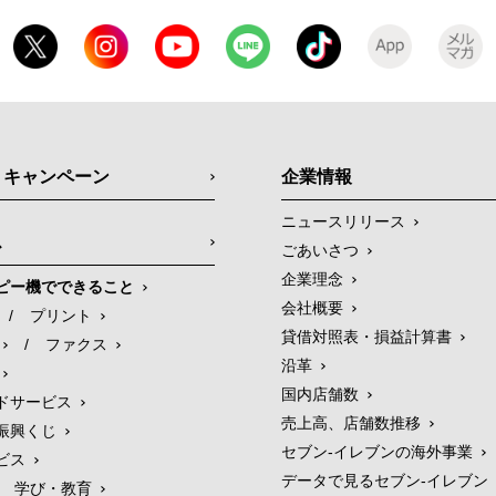
・キャンペーン
企業情報
ニュースリリース
ス
ごあいさつ
企業理念
ピー機でできること
会社概要
/
プリント
貸借対照表・損益計算書
/
ファクス
沿革
国内店舗数
ドサービス
売上高、店舗数推移
振興くじ
セブン‐イレブンの海外事業
ビス
データで見るセブン‐イレブン
学び・教育