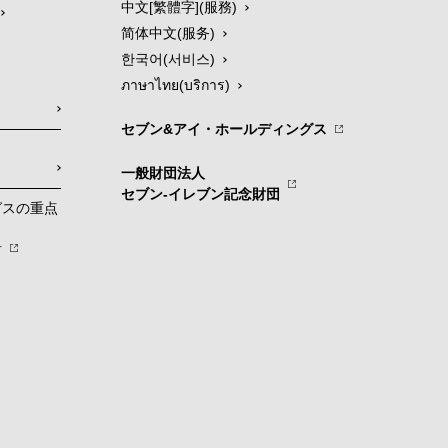
中文[繁體字](服務)
简体中文(服务)
한국어(서비스)
ภาษาไทย(บริการ)
セブン&アイ・ホールディングス
一般財団法人
セブン-イレブン記念財団
グスの重点
針