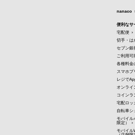
nanaco
便利なサ
宅配便
切手・は
セブン銀
ご利用可
各種料金
スマホプ
レジでApp
オンライ
コインラ
宅配ロッ
自転車シ
モバイル
限定）
モバイルW
（店舗限