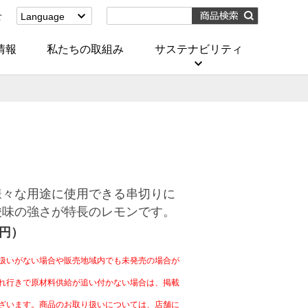
せ
Language
English
(Corporate)
情報
私たちの取組み
サステナビリティ
English
(Services)
中文[繁體字]
(服務)
简体中文(服务)
한국어(서비스)
ภาษาไทย
(บริการ)
様々な用途に使用できる串切りに
酸味の強さが特長のレモンです。
4円）
扱いがない場合や販売地域内でも未発売の場合が
れ行きで原材料供給が追い付かない場合は、掲載
ざいます。商品のお取り扱いについては、店舗に