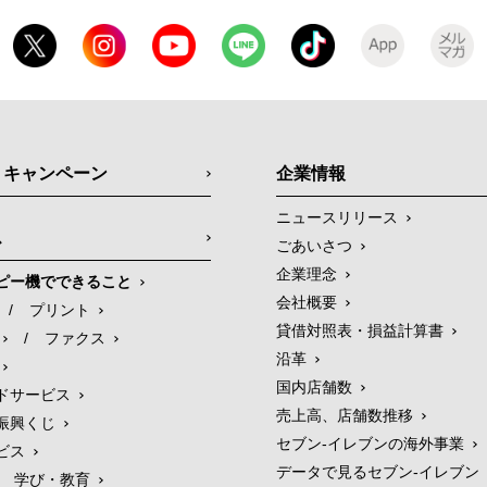
・キャンペーン
企業情報
ニュースリリース
ス
ごあいさつ
企業理念
ピー機でできること
会社概要
/
プリント
貸借対照表・損益計算書
/
ファクス
沿革
国内店舗数
ドサービス
売上高、店舗数推移
振興くじ
セブン‐イレブンの海外事業
ビス
データで見るセブン‐イレブン
学び・教育