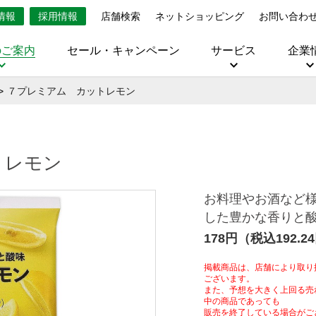
情報
採用情報
店舗検索
ネットショッピング
お問い合わ
のご案内
セール・キャンペーン
サービス
企業
７プレミアム カットレモン
トレモン
お料理やお酒など
した豊かな香りと
178円（税込192.2
掲載商品は、店舗により取り
ございます。
また、予想を大きく上回る売
中の商品であっても
販売を終了している場合がご