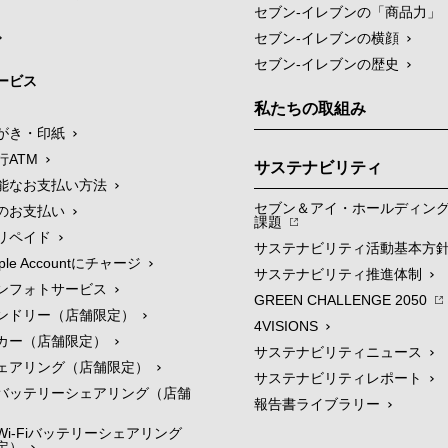
セブン‐イレブンの「商品力」
セブン-イレブンの横顔
セブン-イレブンの歴史
ービス
私たちの取組み
がき・印紙
行ATM
サステナビリティ
能なお支払い方法
セブン＆アイ・ホールディン
のお支払い
課題
リペイド
サステナビリティ活動基本方
le Accountにチャージ
サステナビリティ推進体制
ンフォトサービス
GREEN CHALLENGE 2050
ンドリー（店舗限定）
4VISIONS
カー（店舗限定）
サステナビリティニュース
ェアリング（店舗限定）
サステナビリティレポート
バッテリーシェアリング（店舗
報告書ライブラリー
i-Fiバッテリーシェアリング
定）