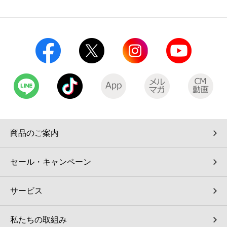
コインランドリー（店舗限定）
保険
セブン‐イレブンの「商品力」
宅配ロッカー（店舗限定）
学び・教育
セブン-イレブンの横顔
自転車シェアリング（店舗限定）
セブン-イレブンの歴史
モバイルバッテリーシェアリング（店舗限定）
モバイルWi-Fiバッテリーシェアリング（店舗限定）
商品のご案内
荷物預かりサービス「ecbocloakエクボクローク」（店舗限定）
セール・キャンペーン
パウダースペース ラブン（店舗限定）
サービス
ソフトバンクギフト
私たちの取組み