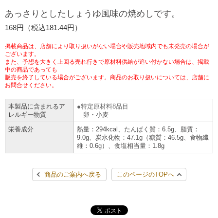
チケットサービス
宅配便
あっさりとしたしょうゆ風味の焼めしです。
ギフト
コピー
企業理念
セブン＆アイ・ホールディングスの重点課題
168円（税込181.44円）
加盟店オーナー募集
物件募集・購入
セブン‐イレブンでお受取り
セブンチケット
切手・はがき・印紙
プリペイドカード・金券
プリント
会社概要
サステナビリティ活動基本方針
掲載商品は、店舗により取り扱いがない場合や販売地域内でも未発売の場合が
アルバイト情報
採用情報
ございます。
また、予想を大きく上回る売れ行きで原材料供給が追い付かない場合は、掲載
タワーレコード
停電時のサービス停止のお知らせ
チケットぴあ
セブン銀行ATM
ニンテンドー・ダウンロードカード
スキャン
貸借対照表・損益計算書
サステナビリティ推進体制
中の商品であっても
店舗検索
ネットショッピング
販売を終了している場合がございます。商品のお取り扱いについては、店舗に
お問合せください。
お問い合わせ
セブンネットショッピング
イープラス
ご利用可能なお支払い方法
ファクス
沿革
GREEN CHALLENGE 2050
本製品に含まれるア
特定原材料8品目
Language
レルギー物質
卵・小麦
CNプレイガイド
各種料金のお支払い
チケット
国内店舗数
4VISIONS
English (Corporate)
栄養成分
熱量：294kcal、たんぱく質：6.5g、脂質：
9.0g、炭水化物：47.1g（糖質：46.5g、食物繊
English (Services)
維：0.6g）、食塩相当量：1.8g
JTB
スマホプリペイド
プリペイドサービス
売上高、店舗数推移
サステナビリティニュース
中文[繁體字](服務)
商品のご案内へ戻る
このページのTOPへ
レジでApple Accountにチャージ
スポーツ振興くじ
セブン‐イレブンの海外事業
简体中文(服务)
サステナビリティレポート
한국어(서비스)
オンラインフォトサービス
行政サービス
データで見るセブン‐イレブン
報告書ライブラリー
ภาษาไทย(บริการ)