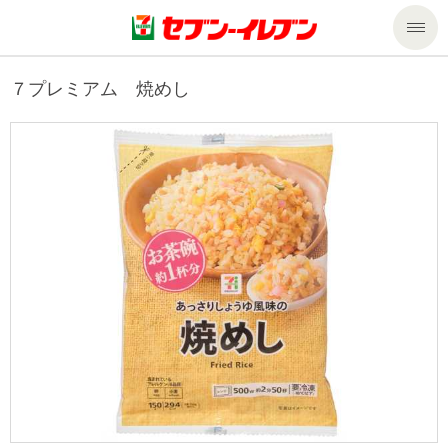
商品のご案内
７プレミアム 焼めし
セール・キャンペーン
商品のご案内トップ
今週の新商品
サービス
来週の新商品
企業情報
サービストップ
商品カテゴリ一覧
nanacoトップ
私たちの取組み
企業情報トップ
セブンプレミアム
マルチコピー機でできること
ニュースリリース
サステナビリティ
便利なサービス
食の安全・安心への取組み
マルチコピー機でできることトップ
ごあいさつ
サステナビリティトップ