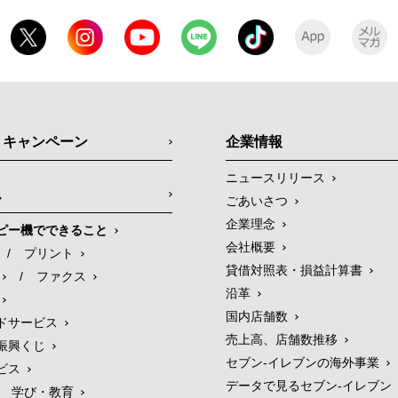
・キャンペーン
企業情報
ニュースリリース
ス
ごあいさつ
企業理念
ピー機でできること
会社概要
/
プリント
貸借対照表・損益計算書
/
ファクス
沿革
国内店舗数
ドサービス
売上高、店舗数推移
振興くじ
セブン‐イレブンの海外事業
ビス
データで見るセブン‐イレブン
学び・教育