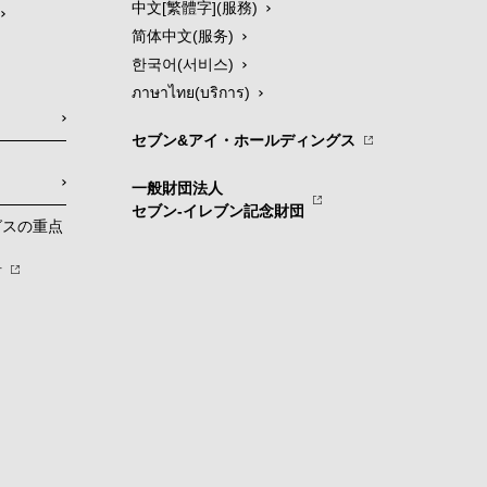
中文[繁體字](服務)
简体中文(服务)
한국어(서비스)
ภาษาไทย(บริการ)
セブン&アイ・ホールディングス
一般財団法人
セブン-イレブン記念財団
グスの重点
針