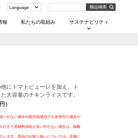
せ
Language
English
(Corporate)
情報
私たちの取組み
サステナビリティ
English
(Services)
中文[繁體字]
(服務)
简体中文(服务)
한국어(서비스)
ภาษาไทย
(บริการ)
の他にトマトピューレを加え、ト
した大容量のチキンライスです。
4円）
扱いがない場合や販売地域内でも未発売の場合が
れ行きで原材料供給が追い付かない場合は、掲載
ざいます。商品のお取り扱いについては、店舗に