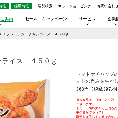
情報
採用情報
店舗検索
ネットショッピング
お問い合わ
のご案内
セール・キャンペーン
サービス
企業
７プレミアム チキンライス ４５０ｇ
ンライス ４５０ｇ
トマトケチャップ
マトの旨みを生か
368円（税込397.4
掲載商品は、店舗により取り
ございます。
また、予想を大きく上回る売
中の商品であっても
販売を終了している場合がご