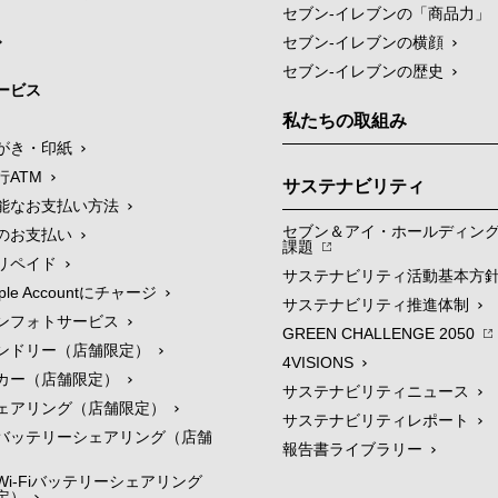
セブン‐イレブンの「商品力」
セブン-イレブンの横顔
セブン-イレブンの歴史
ービス
私たちの取組み
がき・印紙
行ATM
サステナビリティ
能なお支払い方法
セブン＆アイ・ホールディン
のお支払い
課題
リペイド
サステナビリティ活動基本方
le Accountにチャージ
サステナビリティ推進体制
ンフォトサービス
GREEN CHALLENGE 2050
ンドリー（店舗限定）
4VISIONS
カー（店舗限定）
サステナビリティニュース
ェアリング（店舗限定）
サステナビリティレポート
バッテリーシェアリング（店舗
報告書ライブラリー
i-Fiバッテリーシェアリング
定）