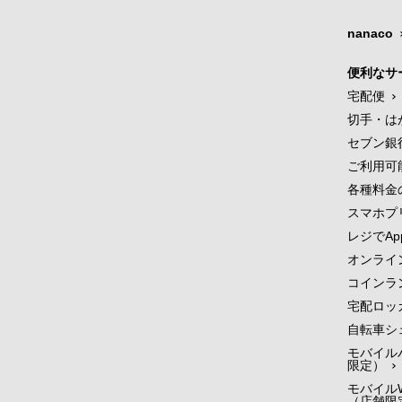
nanaco
便利なサ
宅配便
切手・は
セブン銀
ご利用可
各種料金
スマホプ
レジでApp
オンライ
コインラ
宅配ロッ
自転車シ
モバイル
限定）
モバイルW
（店舗限