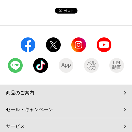
コインランドリー（店舗限定）
保険
セブン‐イレブンの「商品力」
宅配ロッカー（店舗限定）
学び・教育
セブン-イレブンの横顔
自転車シェアリング（店舗限定）
セブン-イレブンの歴史
モバイルバッテリーシェアリング（店舗限定）
モバイルWi-Fiバッテリーシェアリング（店舗限定）
荷物預かりサービス「ecbocloakエクボクローク」（店舗限定）
商品のご案内
パウダースペース ラブン（店舗限定）
セール・キャンペーン
ソフトバンクギフト
サービス