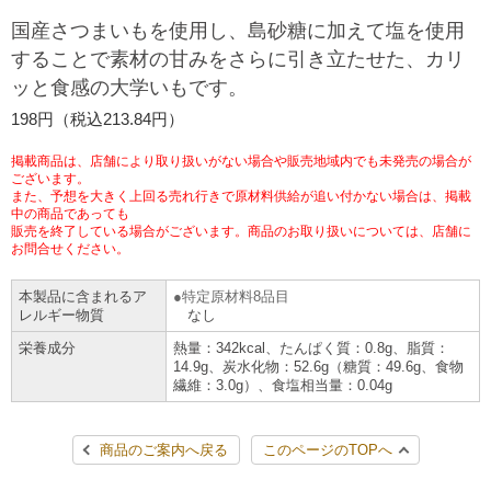
チケットサービス
宅配便
国産さつまいもを使用し、島砂糖に加えて塩を使用
ギフト
コピー
企業理念
セブン＆アイ・ホールディングスの重点課題
することで素材の甘みをさらに引き立たせた、カリ
加盟店オーナー募集
物件募集・購入
ッと食感の大学いもです。
セブン‐イレブンでお受取り
セブンチケット
切手・はがき・印紙
プリペイドカード・金券
プリント
会社概要
サステナビリティ活動基本方針
198円（税込213.84円）
アルバイト情報
採用情報
タワーレコード
停電時のサービス停止のお知らせ
チケットぴあ
セブン銀行ATM
ニンテンドー・ダウンロードカード
スキャン
貸借対照表・損益計算書
サステナビリティ推進体制
掲載商品は、店舗により取り扱いがない場合や販売地域内でも未発売の場合が
店舗検索
ネットショッピング
ございます。
また、予想を大きく上回る売れ行きで原材料供給が追い付かない場合は、掲載
お問い合わせ
セブンネットショッピング
イープラス
ご利用可能なお支払い方法
ファクス
中の商品であっても
沿革
GREEN CHALLENGE 2050
販売を終了している場合がございます。商品のお取り扱いについては、店舗に
Language
お問合せください。
CNプレイガイド
各種料金のお支払い
チケット
国内店舗数
4VISIONS
English (Corporate)
本製品に含まれるア
特定原材料8品目
レルギー物質
なし
English (Services)
JTB
スマホプリペイド
プリペイドサービス
売上高、店舗数推移
サステナビリティニュース
栄養成分
熱量：342kcal、たんぱく質：0.8g、脂質：
中文[繁體字](服務)
14.9g、炭水化物：52.6g（糖質：49.6g、食物
繊維：3.0g）、食塩相当量：0.04g
レジでApple Accountにチャージ
スポーツ振興くじ
セブン‐イレブンの海外事業
简体中文(服务)
サステナビリティレポート
한국어(서비스)
商品のご案内へ戻る
このページのTOPへ
オンラインフォトサービス
行政サービス
データで見るセブン‐イレブン
報告書ライブラリー
ภาษาไทย(บริการ)