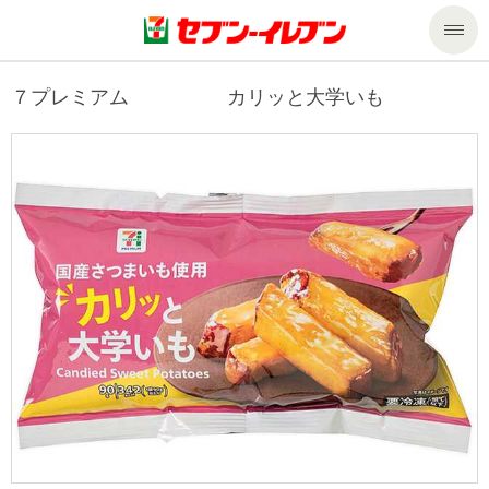
商品のご案内
７プレミアム カリッと大学いも
セール・キャンペーン
商品のご案内トップ
今週の新商品
サービス
来週の新商品
企業情報
サービストップ
商品カテゴリ一覧
nanacoトップ
私たちの取組み
企業情報トップ
セブンプレミアム
マルチコピー機でできること
ニュースリリース
サステナビリティ
便利なサービス
食の安全・安心への取組み
マルチコピー機でできることトップ
ごあいさつ
サステナビリティトップ