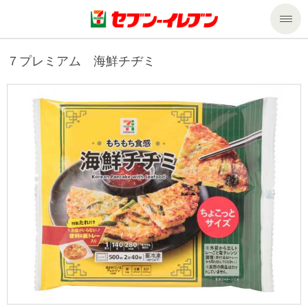
商品のご案内
７プレミアム 海鮮チヂミ
セール・キャンペーン
商品のご案内トップ
今週の新商品
サービス
来週の新商品
企業情報
サービストップ
商品カテゴリ一覧
nanacoトップ
私たちの取組み
企業情報トップ
セブンプレミアム
マルチコピー機でできること
ニュースリリース
サステナビリティ
便利なサービス
食の安全・安心への取組み
マルチコピー機でできることトップ
ごあいさつ
サステナビリティトップ