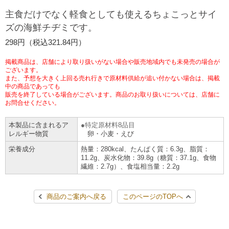
チケットサービス
宅配便
主食だけでなく軽食としても使えるちょこっとサイ
ギフト
コピー
企業理念
セブン＆アイ・ホールディングスの重点課題
ズの海鮮チヂミです。
加盟店オーナー募集
物件募集・購入
セブン‐イレブンでお受取り
セブンチケット
切手・はがき・印紙
298円（税込321.84円）
プリペイドカード・金券
プリント
会社概要
サステナビリティ活動基本方針
アルバイト情報
採用情報
掲載商品は、店舗により取り扱いがない場合や販売地域内でも未発売の場合が
タワーレコード
停電時のサービス停止のお知らせ
チケットぴあ
セブン銀行ATM
ございます。
ニンテンドー・ダウンロードカード
スキャン
貸借対照表・損益計算書
サステナビリティ推進体制
また、予想を大きく上回る売れ行きで原材料供給が追い付かない場合は、掲載
店舗検索
ネットショッピング
中の商品であっても
お問い合わせ
販売を終了している場合がございます。商品のお取り扱いについては、店舗に
セブンネットショッピング
イープラス
ご利用可能なお支払い方法
ファクス
沿革
GREEN CHALLENGE 2050
お問合せください。
Language
本製品に含まれるア
特定原材料8品目
CNプレイガイド
各種料金のお支払い
チケット
国内店舗数
4VISIONS
English (Corporate)
レルギー物質
卵・小麦・えび
栄養成分
熱量：280kcal、たんぱく質：6.3g、脂質：
English (Services)
JTB
スマホプリペイド
プリペイドサービス
11.2g、炭水化物：39.8g（糖質：37.1g、食物
売上高、店舗数推移
サステナビリティニュース
繊維：2.7g）、食塩相当量：2.2g
中文[繁體字](服務)
レジでApple Accountにチャージ
スポーツ振興くじ
セブン‐イレブンの海外事業
简体中文(服务)
サステナビリティレポート
商品のご案内へ戻る
このページのTOPへ
한국어(서비스)
オンラインフォトサービス
行政サービス
データで見るセブン‐イレブン
報告書ライブラリー
ภาษาไทย(บริการ)