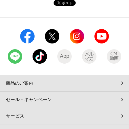
コインランドリー（店舗限定）
保険
セブン‐イレブンの「商品力」
宅配ロッカー（店舗限定）
学び・教育
セブン-イレブンの横顔
自転車シェアリング（店舗限定）
セブン-イレブンの歴史
モバイルバッテリーシェアリング（店舗限定）
モバイルWi-Fiバッテリーシェアリング（店舗限定）
商品のご案内
荷物預かりサービス「ecbocloakエクボクローク」（店舗限定）
セール・キャンペーン
パウダースペース ラブン（店舗限定）
サービス
ソフトバンクギフト