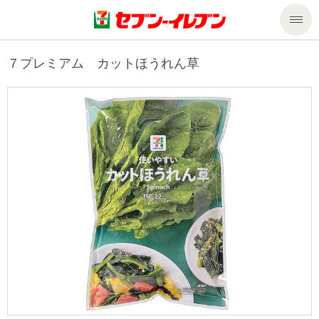
商品のご案内
７プレミアム カットほうれん草
セール・キャンペーン
商品のご案内トップ
今週の新商品
サービス
来週の新商品
企業情報
サービストップ
商品カテゴリ一覧
nanacoトップ
私たちの取組み
企業情報トップ
セブンプレミアム
マルチコピー機でできること
ニュースリリース
サステナビリティ
便利なサービス
食の安全・安心への取組み
マルチコピー機でできることトップ
ごあいさつ
サステナビリティトップ