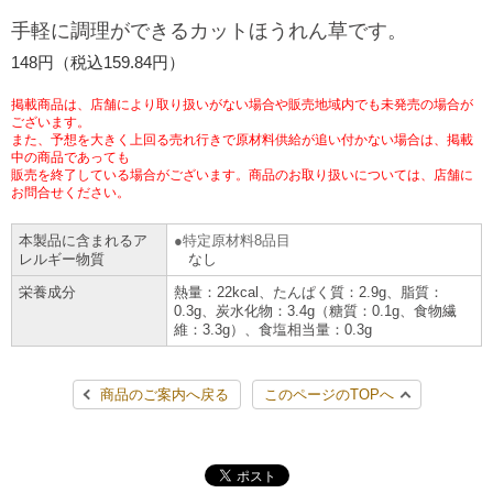
チケットサービス
宅配便
手軽に調理ができるカットほうれん草です。
ギフト
コピー
企業理念
セブン＆アイ・ホールディングスの重点課題
148円（税込159.84円）
加盟店オーナー募集
物件募集・購入
セブン‐イレブンでお受取り
セブンチケット
切手・はがき・印紙
プリペイドカード・金券
プリント
会社概要
サステナビリティ活動基本方針
掲載商品は、店舗により取り扱いがない場合や販売地域内でも未発売の場合が
アルバイト情報
採用情報
ございます。
また、予想を大きく上回る売れ行きで原材料供給が追い付かない場合は、掲載
タワーレコード
停電時のサービス停止のお知らせ
チケットぴあ
セブン銀行ATM
ニンテンドー・ダウンロードカード
スキャン
貸借対照表・損益計算書
サステナビリティ推進体制
中の商品であっても
店舗検索
ネットショッピング
販売を終了している場合がございます。商品のお取り扱いについては、店舗に
お問合せください。
お問い合わせ
セブンネットショッピング
イープラス
ご利用可能なお支払い方法
ファクス
沿革
GREEN CHALLENGE 2050
本製品に含まれるア
特定原材料8品目
Language
レルギー物質
なし
CNプレイガイド
各種料金のお支払い
チケット
国内店舗数
4VISIONS
English (Corporate)
栄養成分
熱量：22kcal、たんぱく質：2.9g、脂質：
0.3g、炭水化物：3.4g（糖質：0.1g、食物繊
English (Services)
維：3.3g）、食塩相当量：0.3g
JTB
スマホプリペイド
プリペイドサービス
売上高、店舗数推移
サステナビリティニュース
中文[繁體字](服務)
商品のご案内へ戻る
このページのTOPへ
レジでApple Accountにチャージ
スポーツ振興くじ
セブン‐イレブンの海外事業
简体中文(服务)
サステナビリティレポート
한국어(서비스)
オンラインフォトサービス
行政サービス
データで見るセブン‐イレブン
報告書ライブラリー
ภาษาไทย(บริการ)