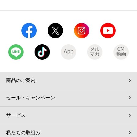
コインランドリー（店舗限定）
保険
セブン‐イレブンの「商品力」
宅配ロッカー（店舗限定）
学び・教育
セブン-イレブンの横顔
自転車シェアリング（店舗限定）
セブン-イレブンの歴史
モバイルバッテリーシェアリング（店舗限定）
モバイルWi-Fiバッテリーシェアリング（店舗限定）
商品のご案内
荷物預かりサービス「ecbocloakエクボクローク」（店舗限定）
セール・キャンペーン
パウダースペース ラブン（店舗限定）
サービス
ソフトバンクギフト
私たちの取組み