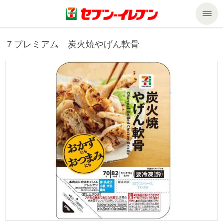
商品のご案内
７プレミアム 炭火焼やげん軟骨
セール・キャンペーン
商品のご案内トップ
今週の新商品
サービス
来週の新商品
企業情報
サービストップ
商品カテゴリ一覧
nanacoトップ
私たちの取組み
企業情報トップ
セブンプレミアム
マルチコピー機でできること
ニュースリリース
サステナビリティ
便利なサービス
食の安全・安心への取組み
マルチコピー機でできることトップ
ごあいさつ
サステナビリティトップ