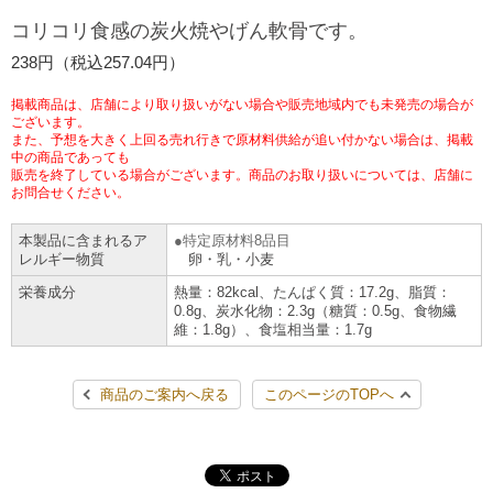
チケットサービス
宅配便
コリコリ食感の炭火焼やげん軟骨です。
ギフト
コピー
企業理念
セブン＆アイ・ホールディングスの重点課題
238円（税込257.04円）
加盟店オーナー募集
物件募集・購入
セブン‐イレブンでお受取り
セブンチケット
切手・はがき・印紙
プリペイドカード・金券
プリント
会社概要
サステナビリティ活動基本方針
掲載商品は、店舗により取り扱いがない場合や販売地域内でも未発売の場合が
アルバイト情報
採用情報
ございます。
また、予想を大きく上回る売れ行きで原材料供給が追い付かない場合は、掲載
タワーレコード
停電時のサービス停止のお知らせ
チケットぴあ
セブン銀行ATM
ニンテンドー・ダウンロードカード
スキャン
貸借対照表・損益計算書
サステナビリティ推進体制
中の商品であっても
店舗検索
ネットショッピング
販売を終了している場合がございます。商品のお取り扱いについては、店舗に
お問合せください。
お問い合わせ
セブンネットショッピング
イープラス
ご利用可能なお支払い方法
ファクス
沿革
GREEN CHALLENGE 2050
本製品に含まれるア
特定原材料8品目
Language
レルギー物質
卵・乳・小麦
CNプレイガイド
各種料金のお支払い
チケット
国内店舗数
4VISIONS
English (Corporate)
栄養成分
熱量：82kcal、たんぱく質：17.2g、脂質：
0.8g、炭水化物：2.3g（糖質：0.5g、食物繊
English (Services)
維：1.8g）、食塩相当量：1.7g
JTB
スマホプリペイド
プリペイドサービス
売上高、店舗数推移
サステナビリティニュース
中文[繁體字](服務)
商品のご案内へ戻る
このページのTOPへ
レジでApple Accountにチャージ
スポーツ振興くじ
セブン‐イレブンの海外事業
简体中文(服务)
サステナビリティレポート
한국어(서비스)
オンラインフォトサービス
行政サービス
データで見るセブン‐イレブン
報告書ライブラリー
ภาษาไทย(บริการ)