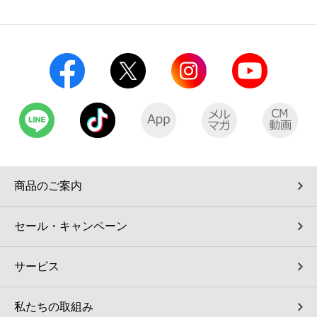
コインランドリー（店舗限定）
保険
セブン‐イレブンの「商品力」
宅配ロッカー（店舗限定）
学び・教育
セブン-イレブンの横顔
自転車シェアリング（店舗限定）
セブン-イレブンの歴史
モバイルバッテリーシェアリング（店舗限定）
モバイルWi-Fiバッテリーシェアリング（店舗限定）
商品のご案内
荷物預かりサービス「ecbocloakエクボクローク」（店舗限定）
セール・キャンペーン
パウダースペース ラブン（店舗限定）
サービス
ソフトバンクギフト
私たちの取組み