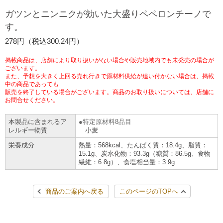
チケットサービス
宅配便
ガツンとニンニクが効いた大盛りペペロンチーノで
ギフト
コピー
企業理念
セブン＆アイ・ホールディングスの重点課題
す。
加盟店オーナー募集
物件募集・購入
セブン‐イレブンでお受取り
セブンチケット
切手・はがき・印紙
278円（税込300.24円）
プリペイドカード・金券
プリント
会社概要
サステナビリティ活動基本方針
アルバイト情報
採用情報
掲載商品は、店舗により取り扱いがない場合や販売地域内でも未発売の場合が
タワーレコード
停電時のサービス停止のお知らせ
チケットぴあ
セブン銀行ATM
ございます。
ニンテンドー・ダウンロードカード
スキャン
貸借対照表・損益計算書
サステナビリティ推進体制
また、予想を大きく上回る売れ行きで原材料供給が追い付かない場合は、掲載
店舗検索
ネットショッピング
中の商品であっても
お問い合わせ
販売を終了している場合がございます。商品のお取り扱いについては、店舗に
セブンネットショッピング
イープラス
ご利用可能なお支払い方法
ファクス
沿革
GREEN CHALLENGE 2050
お問合せください。
Language
本製品に含まれるア
特定原材料8品目
CNプレイガイド
各種料金のお支払い
チケット
国内店舗数
4VISIONS
English (Corporate)
レルギー物質
小麦
栄養成分
熱量：568kcal、たんぱく質：18.4g、脂質：
English (Services)
JTB
スマホプリペイド
プリペイドサービス
15.1g、炭水化物：93.3g（糖質：86.5g、食物
売上高、店舗数推移
サステナビリティニュース
繊維：6.8g）、食塩相当量：3.9g
中文[繁體字](服務)
レジでApple Accountにチャージ
スポーツ振興くじ
セブン‐イレブンの海外事業
简体中文(服务)
サステナビリティレポート
商品のご案内へ戻る
このページのTOPへ
한국어(서비스)
オンラインフォトサービス
行政サービス
データで見るセブン‐イレブン
報告書ライブラリー
ภาษาไทย(บริการ)