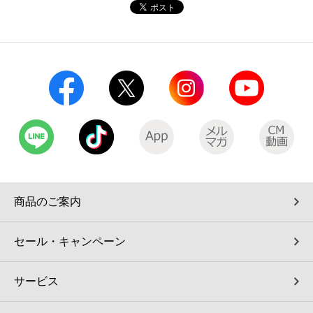
コインランドリー（店舗限定）
保険
セブン‐イレブンの「商品力」
宅配ロッカー（店舗限定）
学び・教育
セブン-イレブンの横顔
自転車シェアリング（店舗限定）
セブン-イレブンの歴史
モバイルバッテリーシェアリング（店舗限定）
モバイルWi-Fiバッテリーシェアリング（店舗限定）
商品のご案内
荷物預かりサービス「ecbocloakエクボクローク」（店舗限定）
セール・キャンペーン
パウダースペース ラブン（店舗限定）
サービス
ソフトバンクギフト