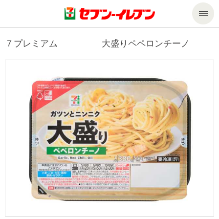
商品のご案内
７プレミアム 大盛りペペロンチーノ
セール・キャンペーン
商品のご案内トップ
今週の新商品
サービス
来週の新商品
企業情報
サービストップ
商品カテゴリ一覧
nanacoトップ
私たちの取組み
企業情報トップ
セブンプレミアム
マルチコピー機でできること
ニュースリリース
サステナビリティ
便利なサービス
食の安全・安心への取組み
マルチコピー機でできることトップ
ごあいさつ
サステナビリティトップ