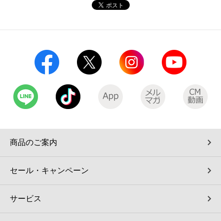
コインランドリー（店舗限定）
保険
セブン‐イレブンの「商品力」
宅配ロッカー（店舗限定）
学び・教育
セブン-イレブンの横顔
自転車シェアリング（店舗限定）
セブン-イレブンの歴史
モバイルバッテリーシェアリング（店舗限定）
モバイルWi-Fiバッテリーシェアリング（店舗限定）
商品のご案内
荷物預かりサービス「ecbocloakエクボクローク」（店舗限定）
セール・キャンペーン
パウダースペース ラブン（店舗限定）
サービス
ソフトバンクギフト