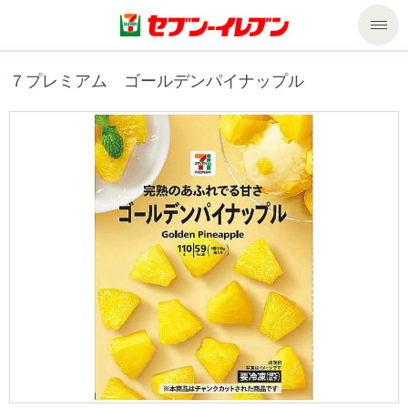
商品のご案内
７プレミアム ゴールデンパイナップル
セール・キャンペーン
商品のご案内トップ
今週の新商品
サービス
来週の新商品
企業情報
サービストップ
商品カテゴリ一覧
nanacoトップ
私たちの取組み
企業情報トップ
セブンプレミアム
マルチコピー機でできること
ニュースリリース
サステナビリティ
便利なサービス
食の安全・安心への取組み
マルチコピー機でできることトップ
ごあいさつ
サステナビリティトップ