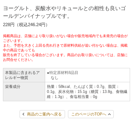
チケットサービス
宅配便
ヨーグルト、炭酸水やリキュールとの相性も良いゴ
ギフト
コピー
企業理念
セブン＆アイ・ホールディングスの重点課題
ールデンパイナップルです。
加盟店オーナー募集
物件募集・購入
セブン‐イレブンでお受取り
セブンチケット
切手・はがき・印紙
228円（税込246.24円）
プリペイドカード・金券
プリント
会社概要
サステナビリティ活動基本方針
アルバイト情報
採用情報
掲載商品は、店舗により取り扱いがない場合や販売地域内でも未発売の場合が
タワーレコード
停電時のサービス停止のお知らせ
チケットぴあ
セブン銀行ATM
ございます。
ニンテンドー・ダウンロードカード
スキャン
貸借対照表・損益計算書
サステナビリティ推進体制
また、予想を大きく上回る売れ行きで原材料供給が追い付かない場合は、掲載
店舗検索
ネットショッピング
中の商品であっても
お問い合わせ
販売を終了している場合がございます。商品のお取り扱いについては、店舗に
セブンネットショッピング
イープラス
ご利用可能なお支払い方法
ファクス
沿革
GREEN CHALLENGE 2050
お問合せください。
Language
本製品に含まれるア
特定原材料8品目
CNプレイガイド
各種料金のお支払い
チケット
国内店舗数
4VISIONS
English (Corporate)
レルギー物質
なし
栄養成分
熱量：58kcal、たんぱく質：0.7g、脂質：
English (Services)
JTB
スマホプリペイド
プリペイドサービス
0.1g、炭水化物：15.1g（糖質：13.8g、食物繊
売上高、店舗数推移
サステナビリティニュース
維：1.3g）、食塩相当量：0g
中文[繁體字](服務)
レジでApple Accountにチャージ
スポーツ振興くじ
セブン‐イレブンの海外事業
简体中文(服务)
サステナビリティレポート
商品のご案内へ戻る
このページのTOPへ
한국어(서비스)
オンラインフォトサービス
行政サービス
データで見るセブン‐イレブン
報告書ライブラリー
ภาษาไทย(บริการ)