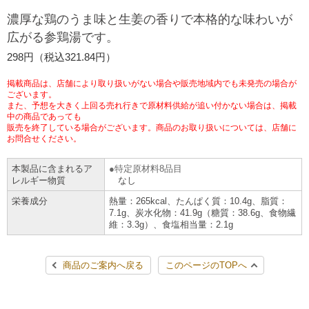
チケットサービス
宅配便
濃厚な鶏のうま味と生姜の香りで本格的な味わいが
ギフト
コピー
企業理念
セブン＆アイ・ホールディングスの重点課題
広がる参鶏湯です。
加盟店オーナー募集
物件募集・購入
セブン‐イレブンでお受取り
セブンチケット
切手・はがき・印紙
298円（税込321.84円）
プリペイドカード・金券
プリント
会社概要
サステナビリティ活動基本方針
アルバイト情報
採用情報
掲載商品は、店舗により取り扱いがない場合や販売地域内でも未発売の場合が
タワーレコード
停電時のサービス停止のお知らせ
チケットぴあ
セブン銀行ATM
ございます。
ニンテンドー・ダウンロードカード
スキャン
貸借対照表・損益計算書
サステナビリティ推進体制
また、予想を大きく上回る売れ行きで原材料供給が追い付かない場合は、掲載
店舗検索
ネットショッピング
中の商品であっても
お問い合わせ
販売を終了している場合がございます。商品のお取り扱いについては、店舗に
セブンネットショッピング
イープラス
ご利用可能なお支払い方法
ファクス
沿革
GREEN CHALLENGE 2050
お問合せください。
Language
本製品に含まれるア
特定原材料8品目
CNプレイガイド
各種料金のお支払い
チケット
国内店舗数
4VISIONS
English (Corporate)
レルギー物質
なし
栄養成分
熱量：265kcal、たんぱく質：10.4g、脂質：
English (Services)
JTB
スマホプリペイド
プリペイドサービス
7.1g、炭水化物：41.9g（糖質：38.6g、食物繊
売上高、店舗数推移
サステナビリティニュース
維：3.3g）、食塩相当量：2.1g
中文[繁體字](服務)
レジでApple Accountにチャージ
スポーツ振興くじ
セブン‐イレブンの海外事業
简体中文(服务)
サステナビリティレポート
商品のご案内へ戻る
このページのTOPへ
한국어(서비스)
オンラインフォトサービス
行政サービス
データで見るセブン‐イレブン
報告書ライブラリー
ภาษาไทย(บริการ)