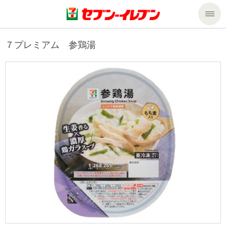
商品のご案内
７プレミアム 参鶏湯
セール・キャンペーン
商品のご案内トップ
今週の新商品
サービス
来週の新商品
企業情報
サービストップ
商品カテゴリ一覧
nanacoトップ
私たちの取組み
企業情報トップ
セブンプレミアム
マルチコピー機でできること
ニュースリリース
サステナビリティ
便利なサービス
食の安全・安心への取組み
マルチコピー機でできることトップ
ごあいさつ
サステナビリティトップ