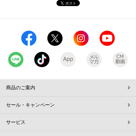
コインランドリー（店舗限定）
保険
セブン‐イレブンの「商品力」
宅配ロッカー（店舗限定）
学び・教育
セブン-イレブンの横顔
自転車シェアリング（店舗限定）
セブン-イレブンの歴史
モバイルバッテリーシェアリング（店舗限定）
モバイルWi-Fiバッテリーシェアリング（店舗限定）
商品のご案内
荷物預かりサービス「ecbocloakエクボクローク」（店舗限定）
セール・キャンペーン
パウダースペース ラブン（店舗限定）
サービス
ソフトバンクギフト