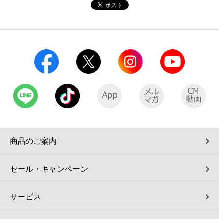
コインランドリー（店舗限定）
保険
セブン‐イレブンの「商品力」
宅配ロッカー（店舗限定）
学び・教育
セブン-イレブンの横顔
自転車シェアリング（店舗限定）
セブン-イレブンの歴史
モバイルバッテリーシェアリング（店舗限定）
モバイルWi-Fiバッテリーシェアリング（店舗限定）
商品のご案内
荷物預かりサービス「ecbocloakエクボクローク」（店舗限定）
セール・キャンペーン
パウダースペース ラブン（店舗限定）
サービス
ソフトバンクギフト