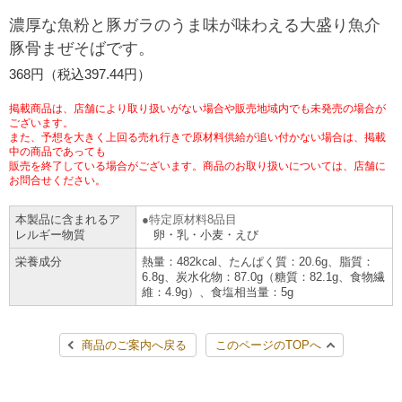
チケットサービス
宅配便
濃厚な魚粉と豚ガラのうま味が味わえる大盛り魚介
ギフト
コピー
企業理念
セブン＆アイ・ホールディングスの重点課題
豚骨まぜそばです。
加盟店オーナー募集
物件募集・購入
セブン‐イレブンでお受取り
セブンチケット
切手・はがき・印紙
368円（税込397.44円）
プリペイドカード・金券
プリント
会社概要
サステナビリティ活動基本方針
アルバイト情報
採用情報
掲載商品は、店舗により取り扱いがない場合や販売地域内でも未発売の場合が
タワーレコード
停電時のサービス停止のお知らせ
チケットぴあ
セブン銀行ATM
ございます。
ニンテンドー・ダウンロードカード
スキャン
貸借対照表・損益計算書
サステナビリティ推進体制
また、予想を大きく上回る売れ行きで原材料供給が追い付かない場合は、掲載
店舗検索
ネットショッピング
中の商品であっても
お問い合わせ
販売を終了している場合がございます。商品のお取り扱いについては、店舗に
セブンネットショッピング
イープラス
ご利用可能なお支払い方法
ファクス
沿革
GREEN CHALLENGE 2050
お問合せください。
Language
本製品に含まれるア
特定原材料8品目
CNプレイガイド
各種料金のお支払い
チケット
国内店舗数
4VISIONS
English (Corporate)
レルギー物質
卵・乳・小麦・えび
栄養成分
熱量：482kcal、たんぱく質：20.6g、脂質：
English (Services)
JTB
スマホプリペイド
プリペイドサービス
6.8g、炭水化物：87.0g（糖質：82.1g、食物繊
売上高、店舗数推移
サステナビリティニュース
維：4.9g）、食塩相当量：5g
中文[繁體字](服務)
レジでApple Accountにチャージ
スポーツ振興くじ
セブン‐イレブンの海外事業
简体中文(服务)
サステナビリティレポート
商品のご案内へ戻る
このページのTOPへ
한국어(서비스)
オンラインフォトサービス
行政サービス
データで見るセブン‐イレブン
報告書ライブラリー
ภาษาไทย(บริการ)