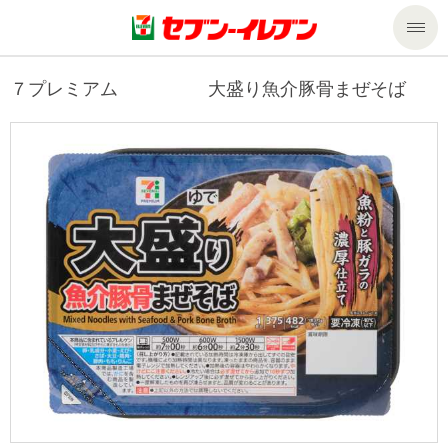
商品のご案内
７プレミアム 大盛り魚介豚骨まぜそば
セール・キャンペーン
商品のご案内トップ
今週の新商品
サービス
来週の新商品
企業情報
サービストップ
商品カテゴリ一覧
nanacoトップ
私たちの取組み
企業情報トップ
セブンプレミアム
マルチコピー機でできること
ニュースリリース
サステナビリティ
便利なサービス
食の安全・安心への取組み
マルチコピー機でできることトップ
ごあいさつ
サステナビリティトップ