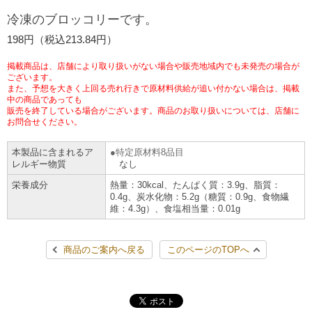
チケットサービス
宅配便
冷凍のブロッコリーです。
ギフト
コピー
企業理念
セブン＆アイ・ホールディングスの重点課題
198円（税込213.84円）
加盟店オーナー募集
物件募集・購入
セブン‐イレブンでお受取り
セブンチケット
切手・はがき・印紙
プリペイドカード・金券
プリント
会社概要
サステナビリティ活動基本方針
掲載商品は、店舗により取り扱いがない場合や販売地域内でも未発売の場合が
アルバイト情報
採用情報
ございます。
また、予想を大きく上回る売れ行きで原材料供給が追い付かない場合は、掲載
タワーレコード
停電時のサービス停止のお知らせ
チケットぴあ
セブン銀行ATM
ニンテンドー・ダウンロードカード
スキャン
貸借対照表・損益計算書
サステナビリティ推進体制
中の商品であっても
店舗検索
ネットショッピング
販売を終了している場合がございます。商品のお取り扱いについては、店舗に
お問合せください。
お問い合わせ
セブンネットショッピング
イープラス
ご利用可能なお支払い方法
ファクス
沿革
GREEN CHALLENGE 2050
本製品に含まれるア
特定原材料8品目
Language
レルギー物質
なし
CNプレイガイド
各種料金のお支払い
チケット
国内店舗数
4VISIONS
English (Corporate)
栄養成分
熱量：30kcal、たんぱく質：3.9g、脂質：
0.4g、炭水化物：5.2g（糖質：0.9g、食物繊
English (Services)
維：4.3g）、食塩相当量：0.01g
JTB
スマホプリペイド
プリペイドサービス
売上高、店舗数推移
サステナビリティニュース
中文[繁體字](服務)
商品のご案内へ戻る
このページのTOPへ
レジでApple Accountにチャージ
スポーツ振興くじ
セブン‐イレブンの海外事業
简体中文(服务)
サステナビリティレポート
한국어(서비스)
オンラインフォトサービス
行政サービス
データで見るセブン‐イレブン
報告書ライブラリー
ภาษาไทย(บริการ)