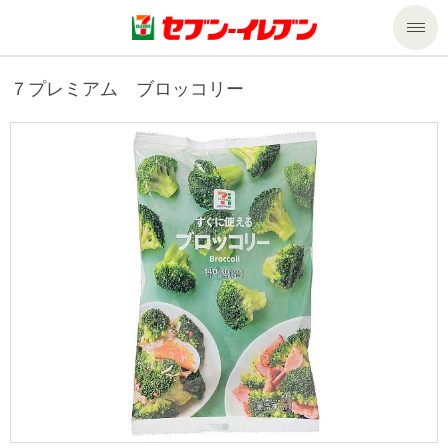
商品のご案内
７プレミアム ブロッコリー
セール・キャンペーン
商品のご案内トップ
今週の新商品
サービス
来週の新商品
企業情報
サービストップ
商品カテゴリ一覧
nanacoトップ
私たちの取組み
企業情報トップ
セブンプレミアム
マルチコピー機でできること
ニュースリリース
サステナビリティ
便利なサービス
食の安全・安心への取組み
マルチコピー機でできることトップ
ごあいさつ
サステナビリティトップ