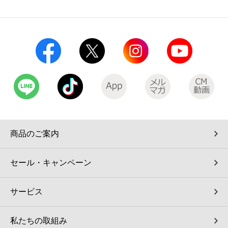
コインランドリー（店舗限定）
保険
セブン‐イレブンの「商品力」
宅配ロッカー（店舗限定）
学び・教育
セブン-イレブンの横顔
自転車シェアリング（店舗限定）
セブン-イレブンの歴史
モバイルバッテリーシェアリング（店舗限定）
モバイルWi-Fiバッテリーシェアリング（店舗限定）
商品のご案内
荷物預かりサービス「ecbocloakエクボクローク」（店舗限定）
セール・キャンペーン
パウダースペース ラブン（店舗限定）
サービス
ソフトバンクギフト
私たちの取組み