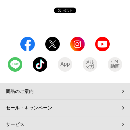
コインランドリー（店舗限定）
保険
セブン‐イレブンの「商品力」
宅配ロッカー（店舗限定）
学び・教育
セブン-イレブンの横顔
自転車シェアリング（店舗限定）
セブン-イレブンの歴史
モバイルバッテリーシェアリング（店舗限定）
モバイルWi-Fiバッテリーシェアリング（店舗限定）
荷物預かりサービス「ecbocloakエクボクローク」（店舗限定）
商品のご案内
パウダースペース ラブン（店舗限定）
セール・キャンペーン
ソフトバンクギフト
サービス