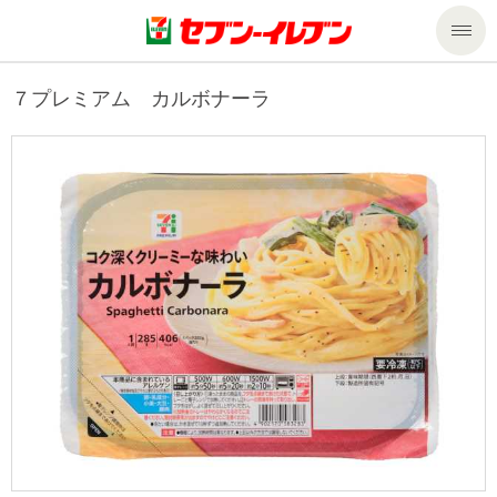
商品のご案内
７プレミアム カルボナーラ
セール・キャンペーン
商品のご案内トップ
今週の新商品
サービス
来週の新商品
企業情報
サービストップ
商品カテゴリ一覧
nanacoトップ
私たちの取組み
企業情報トップ
セブンプレミアム
マルチコピー機でできること
ニュースリリース
サステナビリティ
便利なサービス
食の安全・安心への取組み
マルチコピー機でできることトップ
ごあいさつ
サステナビリティトップ