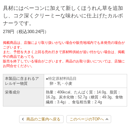
チケットサービス
宅配便
具材にはベーコンに加えて新しくほうれん草を追加
ギフト
コピー
企業理念
セブン＆アイ・ホールディングスの重点課題
し、コク深くクリーミーな味わいに仕上げたカルボ
加盟店オーナー募集
物件募集・購入
ナーラです。
セブン‐イレブンでお受取り
セブンチケット
切手・はがき・印紙
プリペイドカード・金券
プリント
会社概要
サステナビリティ活動基本方針
278円（税込300.24円）
アルバイト情報
採用情報
タワーレコード
停電時のサービス停止のお知らせ
チケットぴあ
セブン銀行ATM
ニンテンドー・ダウンロードカード
スキャン
貸借対照表・損益計算書
サステナビリティ推進体制
掲載商品は、店舗により取り扱いがない場合や販売地域内でも未発売の場合が
店舗検索
ネットショッピング
ございます。
また、予想を大きく上回る売れ行きで原材料供給が追い付かない場合は、掲載
お問い合わせ
セブンネットショッピング
イープラス
ご利用可能なお支払い方法
ファクス
中の商品であっても
沿革
GREEN CHALLENGE 2050
販売を終了している場合がございます。商品のお取り扱いについては、店舗に
Language
お問合せください。
CNプレイガイド
各種料金のお支払い
チケット
国内店舗数
4VISIONS
English (Corporate)
本製品に含まれるア
特定原材料8品目
レルギー物質
卵・乳・小麦
English (Services)
JTB
スマホプリペイド
プリペイドサービス
売上高、店舗数推移
サステナビリティニュース
栄養成分
熱量：406kcal、たんぱく質：14.0g、脂質：
中文[繁體字](服務)
16.2g、炭水化物：52.7g（糖質：49.3g、食物
繊維：3.4g）、食塩相当量：2.4g
レジでApple Accountにチャージ
スポーツ振興くじ
セブン‐イレブンの海外事業
简体中文(服务)
サステナビリティレポート
한국어(서비스)
商品のご案内へ戻る
このページのTOPへ
オンラインフォトサービス
行政サービス
データで見るセブン‐イレブン
報告書ライブラリー
ภาษาไทย(บริการ)