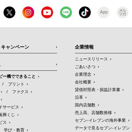
・キャンペーン
企業情報
ニュースリリース
ス
ごあいさつ
企業理念
ピー機でできること
会社概要
/
プリント
貸借対照表・損益計算書
/
ファクス
沿革
国内店舗数
ドサービス
売上高、店舗数推移
振興くじ
セブン‐イレブンの海外事業
ビス
データで見るセブン‐イレブン
学び・教育