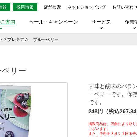
情報
採用情報
店舗検索
ネットショッピング
お問い合わ
のご案内
セール・キャンペーン
サービス
企業
７プレミアム ブルーベリー
ーベリー
甘味と酸味のバラ
ーベリーです。保
です。
248円（税込267.8
掲載商品は、店舗により取り
ございます。
また、予想を大きく上回る売