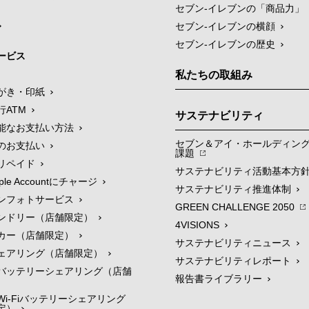
セブン‐イレブンの「商品力」
セブン-イレブンの横顔
セブン-イレブンの歴史
ービス
私たちの取組み
がき・印紙
行ATM
サステナビリティ
能なお支払い方法
セブン＆アイ・ホールディン
のお支払い
課題
リペイド
サステナビリティ活動基本方
le Accountにチャージ
サステナビリティ推進体制
ンフォトサービス
GREEN CHALLENGE 2050
ンドリー（店舗限定）
4VISIONS
カー（店舗限定）
サステナビリティニュース
ェアリング（店舗限定）
サステナビリティレポート
バッテリーシェアリング（店舗
報告書ライブラリー
i-Fiバッテリーシェアリング
定）