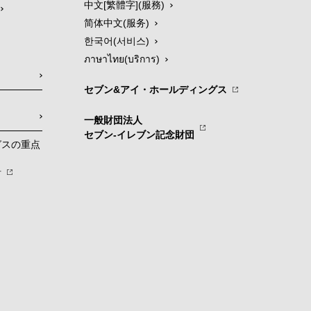
中文[繁體字](服務)
简体中文(服务)
한국어(서비스)
ภาษาไทย(บริการ)
セブン&アイ・ホールディングス
一般財団法人
セブン-イレブン記念財団
グスの重点
針