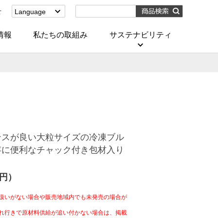
せ
Language
English
(Corporate)
情報
私たちの取組み
サステナビリティ
English
(Services)
中文[繁體字]
(服務)
简体中文(服务)
한국어(서비스)
ภาษาไทย
(บริการ)
ンスが良い大粒サイズの冷凍ブル
存に便利なチャック付き包材入り
4円）
扱いがない場合や販売地域内でも未発売の場合が
れ行きで原材料供給が追い付かない場合は、掲載