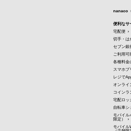
nanaco
便利なサ
宅配便
切手・は
セブン銀
ご利用可
各種料金
スマホプ
レジでApp
オンライ
コインラ
宅配ロッ
自転車シ
モバイル
限定）
モバイルW
（店舗限