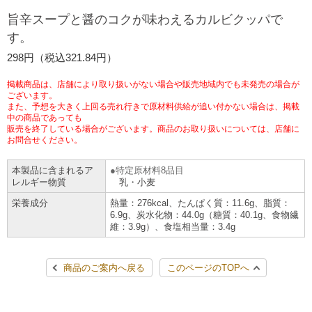
チケットサービス
宅配便
旨辛スープと醤のコクが味わえるカルビクッパで
ギフト
コピー
企業理念
セブン＆アイ・ホールディングスの重点課題
す。
加盟店オーナー募集
物件募集・購入
セブン‐イレブンでお受取り
セブンチケット
切手・はがき・印紙
298円（税込321.84円）
プリペイドカード・金券
プリント
会社概要
サステナビリティ活動基本方針
アルバイト情報
採用情報
掲載商品は、店舗により取り扱いがない場合や販売地域内でも未発売の場合が
タワーレコード
停電時のサービス停止のお知らせ
チケットぴあ
セブン銀行ATM
ございます。
ニンテンドー・ダウンロードカード
スキャン
貸借対照表・損益計算書
サステナビリティ推進体制
また、予想を大きく上回る売れ行きで原材料供給が追い付かない場合は、掲載
店舗検索
ネットショッピング
中の商品であっても
お問い合わせ
販売を終了している場合がございます。商品のお取り扱いについては、店舗に
セブンネットショッピング
イープラス
ご利用可能なお支払い方法
ファクス
沿革
GREEN CHALLENGE 2050
お問合せください。
Language
本製品に含まれるア
特定原材料8品目
CNプレイガイド
各種料金のお支払い
チケット
国内店舗数
4VISIONS
English (Corporate)
レルギー物質
乳・小麦
栄養成分
熱量：276kcal、たんぱく質：11.6g、脂質：
English (Services)
JTB
スマホプリペイド
プリペイドサービス
6.9g、炭水化物：44.0g（糖質：40.1g、食物繊
売上高、店舗数推移
サステナビリティニュース
維：3.9g）、食塩相当量：3.4g
中文[繁體字](服務)
レジでApple Accountにチャージ
スポーツ振興くじ
セブン‐イレブンの海外事業
简体中文(服务)
サステナビリティレポート
商品のご案内へ戻る
このページのTOPへ
한국어(서비스)
オンラインフォトサービス
行政サービス
データで見るセブン‐イレブン
報告書ライブラリー
ภาษาไทย(บริการ)