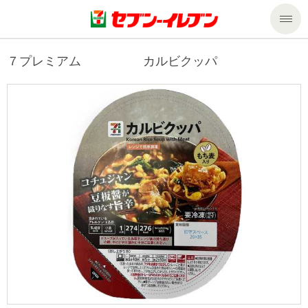
商品のご案内
７プレミアム カルビクッパ
セール・キャンペーン
商品のご案内トップ
今週の新商品
サービス
来週の新商品
企業情報
サービストップ
商品カテゴリ一覧
nanacoトップ
私たちの取組み
企業情報トップ
セブンプレミアム
マルチコピー機でできること
ニュースリリース
サステナビリティ
便利なサービス
食の安全・安心への取組み
マルチコピー機でできることトップ
ごあいさつ
サステナビリティトップ