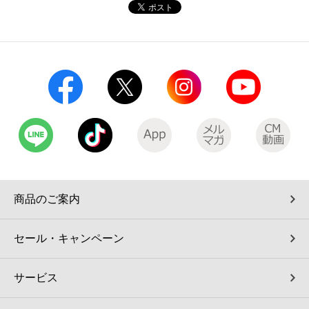
コインランドリー（店舗限定）
保険
セブン‐イレブンの「商品力」
宅配ロッカー（店舗限定）
学び・教育
セブン-イレブンの横顔
自転車シェアリング（店舗限定）
セブン-イレブンの歴史
モバイルバッテリーシェアリング（店舗限定）
モバイルWi-Fiバッテリーシェアリング（店舗限定）
商品のご案内
荷物預かりサービス「ecbocloakエクボクローク」（店舗限定）
セール・キャンペーン
パウダースペース ラブン（店舗限定）
サービス
ソフトバンクギフト