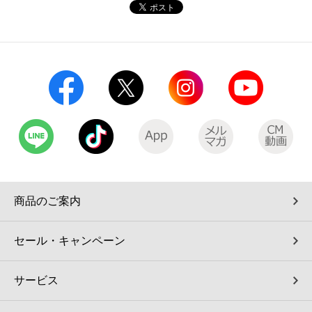
コインランドリー（店舗限定）
保険
セブン‐イレブンの「商品力」
宅配ロッカー（店舗限定）
学び・教育
セブン-イレブンの横顔
自転車シェアリング（店舗限定）
セブン-イレブンの歴史
モバイルバッテリーシェアリング（店舗限定）
モバイルWi-Fiバッテリーシェアリング（店舗限定）
商品のご案内
荷物預かりサービス「ecbocloakエクボクローク」（店舗限定）
セール・キャンペーン
パウダースペース ラブン（店舗限定）
サービス
ソフトバンクギフト