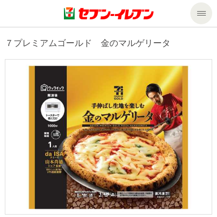
商品のご案内
７プレミアムゴールド 金のマルゲリータ
セール・キャンペーン
商品のご案内トップ
今週の新商品
サービス
来週の新商品
企業情報
サービストップ
商品カテゴリ一覧
nanacoトップ
私たちの取組み
企業情報トップ
セブンプレミアム
マルチコピー機でできること
ニュースリリース
サステナビリティ
便利なサービス
食の安全・安心への取組み
マルチコピー機でできることトップ
ごあいさつ
サステナビリティトップ