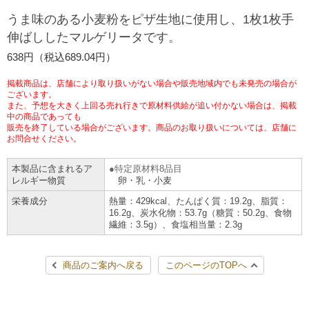
チケットサービス
宅配便
うま味のある小麦粉をピザ生地に使用し、1枚1枚手
ギフト
コピー
企業理念
セブン＆アイ・ホールディングスの重点課題
伸ばししたマルゲリータです。
加盟店オーナー募集
物件募集・購入
セブン‐イレブンでお受取り
セブンチケット
切手・はがき・印紙
638円（税込689.04円）
プリペイドカード・金券
プリント
会社概要
サステナビリティ活動基本方針
アルバイト情報
採用情報
掲載商品は、店舗により取り扱いがない場合や販売地域内でも未発売の場合が
タワーレコード
停電時のサービス停止のお知らせ
チケットぴあ
セブン銀行ATM
ございます。
ニンテンドー・ダウンロードカード
スキャン
貸借対照表・損益計算書
サステナビリティ推進体制
また、予想を大きく上回る売れ行きで原材料供給が追い付かない場合は、掲載
店舗検索
ネットショッピング
中の商品であっても
お問い合わせ
販売を終了している場合がございます。商品のお取り扱いについては、店舗に
セブンネットショッピング
イープラス
ご利用可能なお支払い方法
ファクス
沿革
GREEN CHALLENGE 2050
お問合せください。
Language
本製品に含まれるア
特定原材料8品目
CNプレイガイド
各種料金のお支払い
チケット
国内店舗数
4VISIONS
English (Corporate)
レルギー物質
卵・乳・小麦
栄養成分
熱量：429kcal、たんぱく質：19.2g、脂質：
English (Services)
JTB
スマホプリペイド
プリペイドサービス
16.2g、炭水化物：53.7g（糖質：50.2g、食物
売上高、店舗数推移
サステナビリティニュース
繊維：3.5g）、食塩相当量：2.3g
中文[繁體字](服務)
レジでApple Accountにチャージ
スポーツ振興くじ
セブン‐イレブンの海外事業
简体中文(服务)
サステナビリティレポート
商品のご案内へ戻る
このページのTOPへ
한국어(서비스)
オンラインフォトサービス
行政サービス
データで見るセブン‐イレブン
報告書ライブラリー
ภาษาไทย(บริการ)