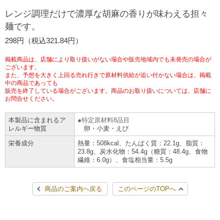
チケットサービス
宅配便
レンジ調理だけで濃厚な胡麻の香りが味わえる担々
ギフト
コピー
企業理念
セブン＆アイ・ホールディングスの重点課題
麺です。
加盟店オーナー募集
物件募集・購入
セブン‐イレブンでお受取り
セブンチケット
切手・はがき・印紙
298円（税込321.84円）
プリペイドカード・金券
プリント
会社概要
サステナビリティ活動基本方針
アルバイト情報
採用情報
掲載商品は、店舗により取り扱いがない場合や販売地域内でも未発売の場合が
タワーレコード
停電時のサービス停止のお知らせ
チケットぴあ
セブン銀行ATM
ございます。
ニンテンドー・ダウンロードカード
スキャン
貸借対照表・損益計算書
サステナビリティ推進体制
また、予想を大きく上回る売れ行きで原材料供給が追い付かない場合は、掲載
店舗検索
ネットショッピング
中の商品であっても
お問い合わせ
販売を終了している場合がございます。商品のお取り扱いについては、店舗に
セブンネットショッピング
イープラス
ご利用可能なお支払い方法
ファクス
沿革
GREEN CHALLENGE 2050
お問合せください。
Language
本製品に含まれるア
特定原材料8品目
CNプレイガイド
各種料金のお支払い
チケット
国内店舗数
4VISIONS
English (Corporate)
レルギー物質
卵・小麦・えび
栄養成分
熱量：508kcal、たんぱく質：22.1g、脂質：
English (Services)
JTB
スマホプリペイド
プリペイドサービス
23.8g、炭水化物：54.4g（糖質：48.4g、食物
売上高、店舗数推移
サステナビリティニュース
繊維：6.0g）、食塩相当量：5.5g
中文[繁體字](服務)
レジでApple Accountにチャージ
スポーツ振興くじ
セブン‐イレブンの海外事業
简体中文(服务)
サステナビリティレポート
商品のご案内へ戻る
このページのTOPへ
한국어(서비스)
オンラインフォトサービス
行政サービス
データで見るセブン‐イレブン
報告書ライブラリー
ภาษาไทย(บริการ)