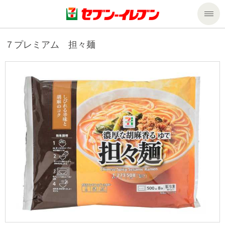
商品のご案内
７プレミアム 担々麺
セール・キャンペーン
商品のご案内トップ
今週の新商品
サービス
来週の新商品
企業情報
サービストップ
商品カテゴリ一覧
nanacoトップ
私たちの取組み
企業情報トップ
セブンプレミアム
マルチコピー機でできること
ニュースリリース
サステナビリティ
便利なサービス
食の安全・安心への取組み
マルチコピー機でできることトップ
ごあいさつ
サステナビリティトップ