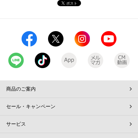
コインランドリー（店舗限定）
保険
セブン‐イレブンの「商品力」
宅配ロッカー（店舗限定）
学び・教育
セブン-イレブンの横顔
自転車シェアリング（店舗限定）
セブン-イレブンの歴史
モバイルバッテリーシェアリング（店舗限定）
モバイルWi-Fiバッテリーシェアリング（店舗限定）
商品のご案内
荷物預かりサービス「ecbocloakエクボクローク」（店舗限定）
セール・キャンペーン
パウダースペース ラブン（店舗限定）
サービス
ソフトバンクギフト