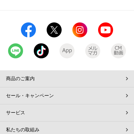
コインランドリー（店舗限定）
保険
セブン‐イレブンの「商品力」
宅配ロッカー（店舗限定）
学び・教育
セブン-イレブンの横顔
自転車シェアリング（店舗限定）
セブン-イレブンの歴史
モバイルバッテリーシェアリング（店舗限定）
モバイルWi-Fiバッテリーシェアリング（店舗限定）
商品のご案内
荷物預かりサービス「ecbocloakエクボクローク」（店舗限定）
セール・キャンペーン
パウダースペース ラブン（店舗限定）
サービス
ソフトバンクギフト
私たちの取組み