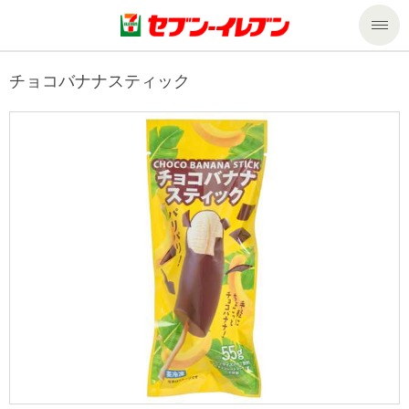
商品のご案内
チョコバナナスティック
セール・キャンペーン
商品のご案内トップ
今週の新商品
サービス
来週の新商品
企業情報
サービストップ
商品カテゴリ一覧
nanacoトップ
私たちの取組み
企業情報トップ
セブンプレミアム
マルチコピー機でできること
ニュースリリース
サステナビリティ
便利なサービス
食の安全・安心への取組み
マルチコピー機でできることトップ
ごあいさつ
サステナビリティトップ