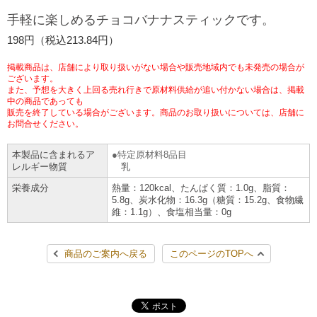
チケットサービス
宅配便
手軽に楽しめるチョコバナナスティックです。
ギフト
コピー
企業理念
セブン＆アイ・ホールディングスの重点課題
198円（税込213.84円）
加盟店オーナー募集
物件募集・購入
セブン‐イレブンでお受取り
セブンチケット
切手・はがき・印紙
プリペイドカード・金券
プリント
会社概要
サステナビリティ活動基本方針
掲載商品は、店舗により取り扱いがない場合や販売地域内でも未発売の場合が
アルバイト情報
採用情報
ございます。
また、予想を大きく上回る売れ行きで原材料供給が追い付かない場合は、掲載
タワーレコード
停電時のサービス停止のお知らせ
チケットぴあ
セブン銀行ATM
ニンテンドー・ダウンロードカード
スキャン
貸借対照表・損益計算書
サステナビリティ推進体制
中の商品であっても
店舗検索
ネットショッピング
販売を終了している場合がございます。商品のお取り扱いについては、店舗に
お問合せください。
お問い合わせ
セブンネットショッピング
イープラス
ご利用可能なお支払い方法
ファクス
沿革
GREEN CHALLENGE 2050
本製品に含まれるア
特定原材料8品目
Language
レルギー物質
乳
CNプレイガイド
各種料金のお支払い
チケット
国内店舗数
4VISIONS
English (Corporate)
栄養成分
熱量：120kcal、たんぱく質：1.0g、脂質：
5.8g、炭水化物：16.3g（糖質：15.2g、食物繊
English (Services)
維：1.1g）、食塩相当量：0g
JTB
スマホプリペイド
プリペイドサービス
売上高、店舗数推移
サステナビリティニュース
中文[繁體字](服務)
商品のご案内へ戻る
このページのTOPへ
レジでApple Accountにチャージ
スポーツ振興くじ
セブン‐イレブンの海外事業
简体中文(服务)
サステナビリティレポート
한국어(서비스)
オンラインフォトサービス
行政サービス
データで見るセブン‐イレブン
報告書ライブラリー
ภาษาไทย(บริการ)