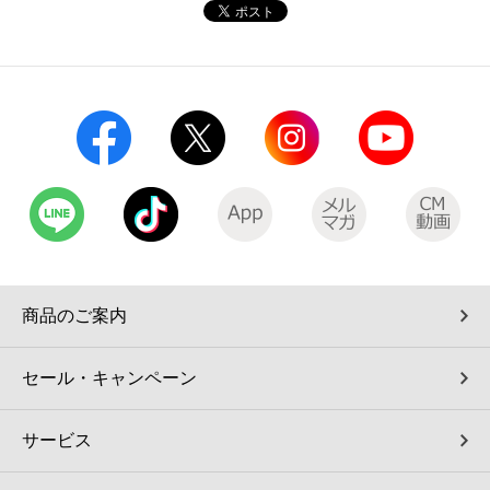
コインランドリー（店舗限定）
保険
セブン‐イレブンの「商品力」
宅配ロッカー（店舗限定）
学び・教育
セブン-イレブンの横顔
自転車シェアリング（店舗限定）
セブン-イレブンの歴史
モバイルバッテリーシェアリング（店舗限定）
モバイルWi-Fiバッテリーシェアリング（店舗限定）
商品のご案内
荷物預かりサービス「ecbocloakエクボクローク」（店舗限定）
セール・キャンペーン
パウダースペース ラブン（店舗限定）
サービス
ソフトバンクギフト