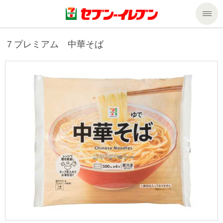
商品のご案内
７プレミアム 中華そば
セール・キャンペーン
商品のご案内トップ
今週の新商品
サービス
来週の新商品
企業情報
サービストップ
商品カテゴリ一覧
nanacoトップ
私たちの取組み
企業情報トップ
セブンプレミアム
マルチコピー機でできること
ニュースリリース
サステナビリティ
便利なサービス
食の安全・安心への取組み
マルチコピー機でできることトップ
ごあいさつ
サステナビリティトップ