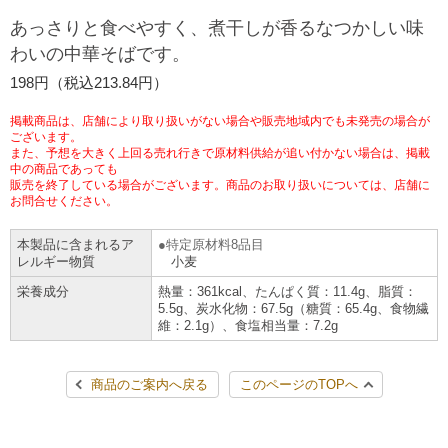
チケットサービス
宅配便
あっさりと食べやすく、煮干しが香るなつかしい味
ギフト
コピー
企業理念
セブン＆アイ・ホールディングスの重点課題
わいの中華そばです。
加盟店オーナー募集
物件募集・購入
セブン‐イレブンでお受取り
セブンチケット
切手・はがき・印紙
198円（税込213.84円）
プリペイドカード・金券
プリント
会社概要
サステナビリティ活動基本方針
アルバイト情報
採用情報
掲載商品は、店舗により取り扱いがない場合や販売地域内でも未発売の場合が
タワーレコード
停電時のサービス停止のお知らせ
チケットぴあ
セブン銀行ATM
ございます。
ニンテンドー・ダウンロードカード
スキャン
貸借対照表・損益計算書
サステナビリティ推進体制
また、予想を大きく上回る売れ行きで原材料供給が追い付かない場合は、掲載
店舗検索
ネットショッピング
中の商品であっても
お問い合わせ
販売を終了している場合がございます。商品のお取り扱いについては、店舗に
セブンネットショッピング
イープラス
ご利用可能なお支払い方法
ファクス
沿革
GREEN CHALLENGE 2050
お問合せください。
Language
本製品に含まれるア
特定原材料8品目
CNプレイガイド
各種料金のお支払い
チケット
国内店舗数
4VISIONS
English (Corporate)
レルギー物質
小麦
栄養成分
熱量：361kcal、たんぱく質：11.4g、脂質：
English (Services)
JTB
スマホプリペイド
プリペイドサービス
5.5g、炭水化物：67.5g（糖質：65.4g、食物繊
売上高、店舗数推移
サステナビリティニュース
維：2.1g）、食塩相当量：7.2g
中文[繁體字](服務)
レジでApple Accountにチャージ
スポーツ振興くじ
セブン‐イレブンの海外事業
简体中文(服务)
サステナビリティレポート
商品のご案内へ戻る
このページのTOPへ
한국어(서비스)
オンラインフォトサービス
行政サービス
データで見るセブン‐イレブン
報告書ライブラリー
ภาษาไทย(บริการ)