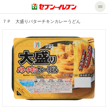
商品のご案内
７Ｐ 大盛りバターチキンカレーうどん
セール・キャンペーン
商品のご案内トップ
今週の新商品
サービス
来週の新商品
企業情報
サービストップ
商品カテゴリ一覧
nanacoトップ
私たちの取組み
企業情報トップ
セブンプレミアム
マルチコピー機でできること
ニュースリリース
サステナビリティ
便利なサービス
食の安全・安心への取組み
マルチコピー機でできることトップ
ごあいさつ
サステナビリティトップ