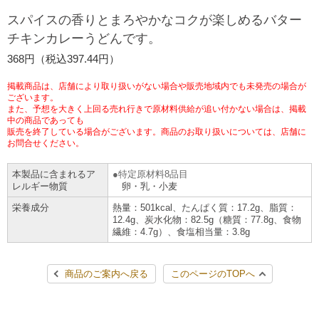
チケットサービス
宅配便
スパイスの香りとまろやかなコクが楽しめるバター
ギフト
コピー
企業理念
セブン＆アイ・ホールディングスの重点課題
チキンカレーうどんです。
加盟店オーナー募集
物件募集・購入
セブン‐イレブンでお受取り
セブンチケット
切手・はがき・印紙
368円（税込397.44円）
プリペイドカード・金券
プリント
会社概要
サステナビリティ活動基本方針
アルバイト情報
採用情報
掲載商品は、店舗により取り扱いがない場合や販売地域内でも未発売の場合が
タワーレコード
停電時のサービス停止のお知らせ
チケットぴあ
セブン銀行ATM
ございます。
ニンテンドー・ダウンロードカード
スキャン
貸借対照表・損益計算書
サステナビリティ推進体制
また、予想を大きく上回る売れ行きで原材料供給が追い付かない場合は、掲載
店舗検索
ネットショッピング
中の商品であっても
お問い合わせ
販売を終了している場合がございます。商品のお取り扱いについては、店舗に
セブンネットショッピング
イープラス
ご利用可能なお支払い方法
ファクス
沿革
GREEN CHALLENGE 2050
お問合せください。
Language
本製品に含まれるア
特定原材料8品目
CNプレイガイド
各種料金のお支払い
チケット
国内店舗数
4VISIONS
English (Corporate)
レルギー物質
卵・乳・小麦
栄養成分
熱量：501kcal、たんぱく質：17.2g、脂質：
English (Services)
JTB
スマホプリペイド
プリペイドサービス
12.4g、炭水化物：82.5g（糖質：77.8g、食物
売上高、店舗数推移
サステナビリティニュース
繊維：4.7g）、食塩相当量：3.8g
中文[繁體字](服務)
レジでApple Accountにチャージ
スポーツ振興くじ
セブン‐イレブンの海外事業
简体中文(服务)
サステナビリティレポート
商品のご案内へ戻る
このページのTOPへ
한국어(서비스)
オンラインフォトサービス
行政サービス
データで見るセブン‐イレブン
報告書ライブラリー
ภาษาไทย(บริการ)