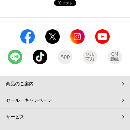
コインランドリー（店舗限定）
保険
セブン‐イレブンの「商品力」
宅配ロッカー（店舗限定）
学び・教育
セブン-イレブンの横顔
自転車シェアリング（店舗限定）
セブン-イレブンの歴史
モバイルバッテリーシェアリング（店舗限定）
モバイルWi-Fiバッテリーシェアリング（店舗限定）
商品のご案内
荷物預かりサービス「ecbocloakエクボクローク」（店舗限定）
セール・キャンペーン
パウダースペース ラブン（店舗限定）
サービス
ソフトバンクギフト