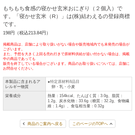
チケットサービス
宅配便
もちもち食感の寝かせ玄米おにぎり（２個入）で
ギフト
コピー
企業理念
セブン＆アイ・ホールディングスの重点課題
す。「寝かせ玄米（R）」は(株)結わえるの登録商標
加盟店オーナー募集
物件募集・購入
です。
セブン‐イレブンでお受取り
セブンチケット
切手・はがき・印紙
プリペイドカード・金券
プリント
会社概要
サステナビリティ活動基本方針
198円（税込213.84円）
アルバイト情報
採用情報
タワーレコード
停電時のサービス停止のお知らせ
チケットぴあ
セブン銀行ATM
ニンテンドー・ダウンロードカード
スキャン
貸借対照表・損益計算書
サステナビリティ推進体制
掲載商品は、店舗により取り扱いがない場合や販売地域内でも未発売の場合が
店舗検索
ネットショッピング
ございます。
また、予想を大きく上回る売れ行きで原材料供給が追い付かない場合は、掲載
お問い合わせ
セブンネットショッピング
イープラス
ご利用可能なお支払い方法
ファクス
中の商品であっても
沿革
GREEN CHALLENGE 2050
販売を終了している場合がございます。商品のお取り扱いについては、店舗に
Language
お問合せください。
CNプレイガイド
各種料金のお支払い
チケット
国内店舗数
4VISIONS
English (Corporate)
本製品に含まれるア
特定原材料8品目
レルギー物質
卵・乳・小麦
English (Services)
JTB
スマホプリペイド
プリペイドサービス
売上高、店舗数推移
サステナビリティニュース
栄養成分
熱量：154kcal、たんぱく質：3.0g、脂質：
中文[繁體字](服務)
1.2g、炭水化物：33.6g（糖質：32.2g、食物繊
維：1.4g）、食塩相当量：0.32g
レジでApple Accountにチャージ
スポーツ振興くじ
セブン‐イレブンの海外事業
简体中文(服务)
サステナビリティレポート
한국어(서비스)
商品のご案内へ戻る
このページのTOPへ
オンラインフォトサービス
行政サービス
データで見るセブン‐イレブン
報告書ライブラリー
ภาษาไทย(บริการ)