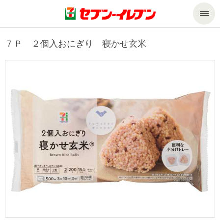
商品のご案内
７Ｐ ２個入おにぎり 寝かせ玄米
セール・キャンペーン
商品のご案内トップ
今週の新商品
サービス
来週の新商品
企業情報
サービストップ
商品カテゴリ一覧
nanacoトップ
私たちの取組み
企業情報トップ
セブンプレミアム
マルチコピー機でできること
ニュースリリース
サステナビリティ
便利なサービス
食の安全・安心への取組み
マルチコピー機でできることトップ
ごあいさつ
サステナビリティトップ