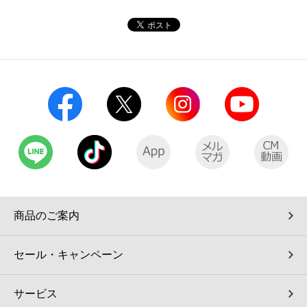
コインランドリー（店舗限定）
保険
セブン‐イレブンの「商品力」
宅配ロッカー（店舗限定）
学び・教育
セブン-イレブンの横顔
自転車シェアリング（店舗限定）
セブン-イレブンの歴史
モバイルバッテリーシェアリング（店舗限定）
モバイルWi-Fiバッテリーシェアリング（店舗限定）
荷物預かりサービス「ecbocloakエクボクローク」（店舗限定）
商品のご案内
パウダースペース ラブン（店舗限定）
セール・キャンペーン
ソフトバンクギフト
サービス