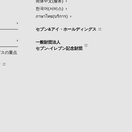
简体中文(服务)
한국어(서비스)
ภาษาไทย(บริการ)
セブン&アイ・ホールディングス
一般財団法人
セブン-イレブン記念財団
グスの重点
針