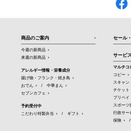
商品のご案内
セール
今週の新商品
サービ
来週の新商品
マルチコ
アレルギー情報・栄養成分
コピー
揚げ物・フランク・焼き鳥
スキャン
おでん
/
中華まん
チケット
セブンカフェ
プリペイ
スポーツ
予約受付中
行政サー
こだわり特製弁当
/
ギフト
保険
/