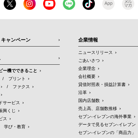
・キャンペーン
企業情報
ニュースリリース
ス
ごあいさつ
企業理念
ピー機でできること
会社概要
/
プリント
貸借対照表・損益計算書
/
ファクス
沿革
国内店舗数
ドサービス
売上高、店舗数推移
振興くじ
セブン‐イレブンの海外事業
ビス
データで見るセブン‐イレブン
学び・教育
セブン‐イレブンの「商品力」