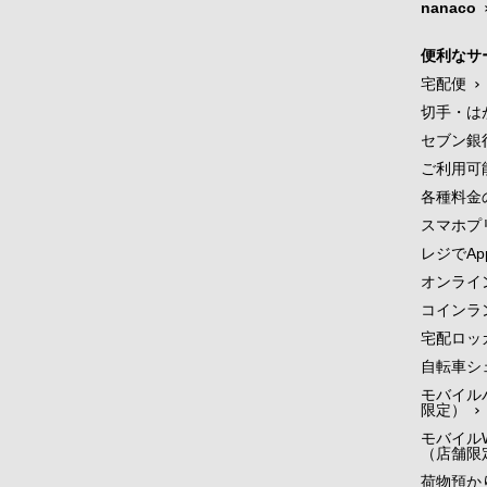
nanaco
便利なサ
宅配便
切手・は
セブン銀
ご利用可
各種料金
スマホプ
レジでApp
オンライ
コインラ
宅配ロッ
自転車シ
モバイル
限定）
モバイルW
（店舗限
荷物預かり