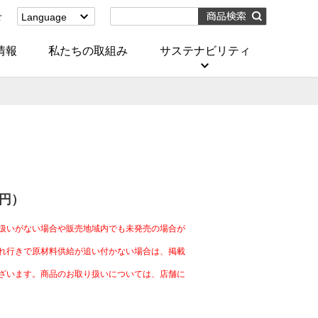
せ
Language
English
(Corporate)
情報
私たちの取組み
サステナビリティ
English
(Services)
中文[繁體字]
(服務)
简体中文(服务)
한국어(서비스)
ภาษาไทย
(บริการ)
4円）
扱いがない場合や販売地域内でも未発売の場合が
れ行きで原材料供給が追い付かない場合は、掲載
ざいます。商品のお取り扱いについては、店舗に