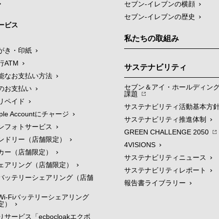
セブン-イレブンの横顔
セブン-イレブンの歴史
ービス
私たちの取組み
がき・印紙
行ATM
サステナビリティ
能なお支払い方法
セブン＆アイ・ホールディン
のお支払い
課題
リペイド
サステナビリティ活動基本方
le Accountにチャージ
サステナビリティ推進体制
ンフォトサービス
GREEN CHALLENGE 2050
ンドリー（店舗限定）
4VISIONS
カー（店舗限定）
サステナビリティニュース
ェアリング（店舗限定）
サステナビリティレポート
バッテリーシェアリング（店舗
報告書ライブラリー
i-Fiバッテリーシェアリング
定）
サービス「ecbocloakエクボ