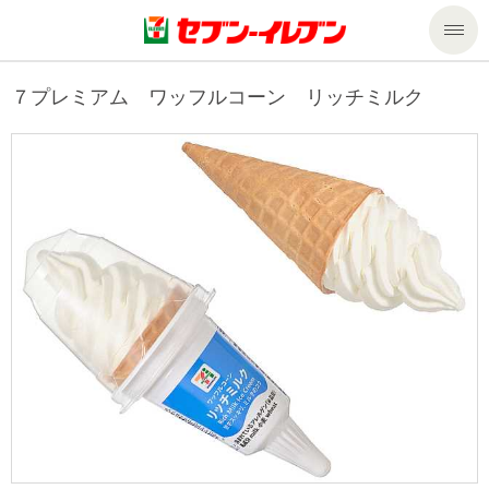
商品のご案内
７プレミアム ワッフルコーン リッチミルク
セール・キャンペーン
商品のご案内トップ
今週の新商品
サービス
来週の新商品
企業情報
サービストップ
商品カテゴリ一覧
nanacoトップ
私たちの取組み
企業情報トップ
セブンプレミアム
マルチコピー機でできること
ニュースリリース
サステナビリティ
便利なサービス
食の安全・安心への取組み
マルチコピー機でできることトップ
ごあいさつ
サステナビリティトップ