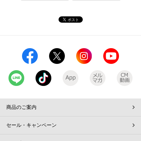
コインランドリー（店舗限定）
保険
セブン‐イレブンの「商品力」
宅配ロッカー（店舗限定）
学び・教育
セブン-イレブンの横顔
自転車シェアリング（店舗限定）
セブン-イレブンの歴史
モバイルバッテリーシェアリング（店舗限定）
モバイルWi-Fiバッテリーシェアリング（店舗限定）
荷物預かりサービス「ecbocloakエクボクローク」（店舗限定）
商品のご案内
パウダースペース ラブン（店舗限定）
セール・キャンペーン
ソフトバンクギフト