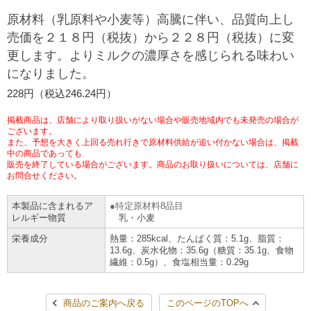
チケットサービス
宅配便
原材料（乳原料や小麦等）高騰に伴い、品質向上し
ギフト
コピー
企業理念
セブン＆アイ・ホールディングスの重点課題
売価を２１８円（税抜）から２２８円（税抜）に変
加盟店オーナー募集
物件募集・購入
更します。よりミルクの濃厚さを感じられる味わい
セブン‐イレブンでお受取り
セブンチケット
切手・はがき・印紙
プリペイドカード・金券
プリント
会社概要
サステナビリティ活動基本方針
になりました。
アルバイト情報
採用情報
タワーレコード
停電時のサービス停止のお知らせ
228円（税込246.24円）
チケットぴあ
セブン銀行ATM
ニンテンドー・ダウンロードカード
スキャン
貸借対照表・損益計算書
サステナビリティ推進体制
店舗検索
ネットショッピング
掲載商品は、店舗により取り扱いがない場合や販売地域内でも未発売の場合が
お問い合わせ
セブンネットショッピング
ございます。
イープラス
ご利用可能なお支払い方法
ファクス
沿革
GREEN CHALLENGE 2050
また、予想を大きく上回る売れ行きで原材料供給が追い付かない場合は、掲載
中の商品であっても
Language
販売を終了している場合がございます。商品のお取り扱いについては、店舗に
CNプレイガイド
各種料金のお支払い
チケット
国内店舗数
お問合せください。
4VISIONS
English (Corporate)
English (Services)
本製品に含まれるア
特定原材料8品目
JTB
スマホプリペイド
プリペイドサービス
売上高、店舗数推移
サステナビリティニュース
レルギー物質
乳・小麦
中文[繁體字](服務)
栄養成分
熱量：285kcal、たんぱく質：5.1g、脂質：
13.6g、炭水化物：35.6g（糖質：35.1g、食物
レジでApple Accountにチャージ
スポーツ振興くじ
セブン‐イレブンの海外事業
简体中文(服务)
サステナビリティレポート
繊維：0.5g）、食塩相当量：0.29g
한국어(서비스)
オンラインフォトサービス
行政サービス
データで見るセブン‐イレブン
報告書ライブラリー
ภาษาไทย(บริการ)
商品のご案内へ戻る
このページのTOPへ