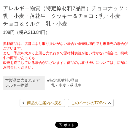
チケットサービス
宅配便
アレルギー物質（特定原材料7品目）チョコナッツ：
ギフト
コピー
企業理念
セブン＆アイ・ホールディングスの重点課題
乳・小麦・落花生 クッキー＆チョコ：乳・小麦
加盟店オーナー募集
物件募集・購入
チョコ＆ミルク：乳・小麦
セブン‐イレブンでお受取り
セブンチケット
切手・はがき・印紙
プリペイドカード・金券
プリント
会社概要
サステナビリティ活動基本方針
198円（税込213.84円）
アルバイト情報
採用情報
タワーレコード
停電時のサービス停止のお知らせ
チケットぴあ
セブン銀行ATM
ニンテンドー・ダウンロードカード
スキャン
貸借対照表・損益計算書
サステナビリティ推進体制
掲載商品は、店舗により取り扱いがない場合や販売地域内でも未発売の場合が
店舗検索
ネットショッピング
ございます。
また、予想を大きく上回る売れ行きで原材料供給が追い付かない場合は、掲載
お問い合わせ
セブンネットショッピング
イープラス
ご利用可能なお支払い方法
ファクス
中の商品であっても
沿革
GREEN CHALLENGE 2050
販売を終了している場合がございます。商品のお取り扱いについては、店舗に
Language
お問合せください。
CNプレイガイド
各種料金のお支払い
チケット
国内店舗数
4VISIONS
English (Corporate)
本製品に含まれるア
特定原材料8品目
レルギー物質
乳・小麦・落花生
English (Services)
JTB
スマホプリペイド
プリペイドサービス
売上高、店舗数推移
サステナビリティニュース
中文[繁體字](服務)
商品のご案内へ戻る
このページのTOPへ
レジでApple Accountにチャージ
スポーツ振興くじ
セブン‐イレブンの海外事業
简体中文(服务)
サステナビリティレポート
한국어(서비스)
オンラインフォトサービス
行政サービス
データで見るセブン‐イレブン
報告書ライブラリー
ภาษาไทย(บริการ)