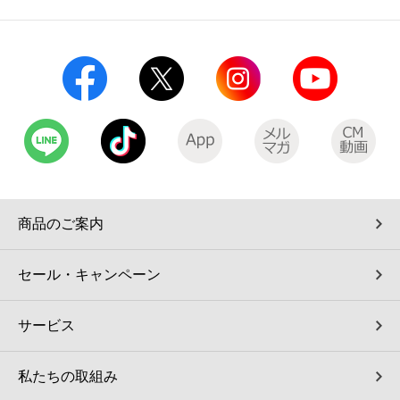
コインランドリー（店舗限定）
保険
セブン‐イレブンの「商品力」
宅配ロッカー（店舗限定）
学び・教育
セブン-イレブンの横顔
自転車シェアリング（店舗限定）
セブン-イレブンの歴史
モバイルバッテリーシェアリング（店舗限定）
モバイルWi-Fiバッテリーシェアリング（店舗限定）
商品のご案内
荷物預かりサービス「ecbocloakエクボクローク」（店舗限定）
セール・キャンペーン
パウダースペース ラブン（店舗限定）
サービス
ソフトバンクギフト
私たちの取組み