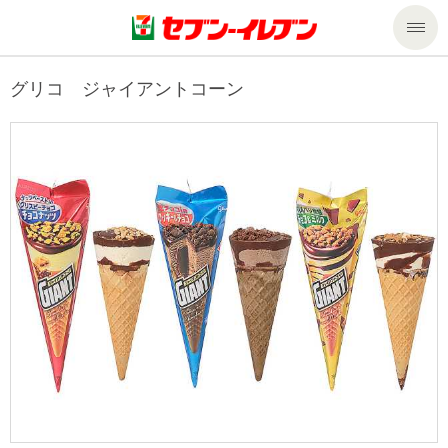
商品のご案内
グリコ ジャイアントコーン
セール・キャンペーン
商品のご案内トップ
今週の新商品
サービス
来週の新商品
企業情報
サービストップ
商品カテゴリ一覧
nanacoトップ
私たちの取組み
企業情報トップ
セブンプレミアム
マルチコピー機でできること
ニュースリリース
サステナビリティ
便利なサービス
食の安全・安心への取組み
マルチコピー機でできることトップ
ごあいさつ
サステナビリティトップ