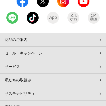
コインランドリー（店舗限定）
保険
セブン‐イレブンの「商品力」
宅配ロッカー（店舗限定）
学び・教育
セブン-イレブンの横顔
自転車シェアリング（店舗限定）
セブン-イレブンの歴史
商品のご案内
モバイルバッテリーシェアリング（店舗限定）
セール・キャンペーン
モバイルWi-Fiバッテリーシェアリング（店舗限定）
サービス
荷物預かりサービス「ecbocloakエクボクローク」（店舗限定）
私たちの取組み
パウダースペース ラブン（店舗限定）
サステナビリティ
ソフトバンクギフト