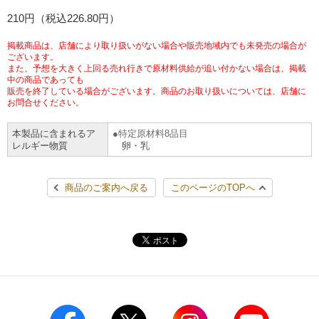
チケットサービス
210円（税込226.80円）
宅配便
ギフト
コピー
企業理念
セブン＆アイ・ホールディングスの重点課題
加盟店オーナー募集
物件募集・購入
掲載商品は、店舗により取り扱いがない場合や販売地域内でも未発売の場合が
セブン‐イレブンでお受取り
セブンチケット
切手・はがき・印紙
ございます。
プリペイドカード・金券
プリント
会社概要
サステナビリティ活動基本方針
また、予想を大きく上回る売れ行きで原材料供給が追い付かない場合は、掲載
アルバイト情報
採用情報
中の商品であっても
販売を終了している場合がございます。商品のお取り扱いについては、店舗に
タワーレコード
停電時のサービス停止のお知らせ
チケットぴあ
セブン銀行ATM
ニンテンドー・ダウンロードカード
スキャン
貸借対照表・損益計算書
サステナビリティ推進体制
お問合せください。
店舗検索
ネットショッピング
お問い合わせ
本製品に含まれるア
特定原材料8品目
セブンネットショッピング
イープラス
ご利用可能なお支払い方法
ファクス
沿革
GREEN CHALLENGE 2050
レルギー物質
卵・乳
Language
CNプレイガイド
各種料金のお支払い
チケット
国内店舗数
4VISIONS
English (Corporate)
商品のご案内へ戻る
このページのTOPへ
English (Services)
JTB
スマホプリペイド
プリペイドサービス
売上高、店舗数推移
サステナビリティニュース
中文[繁體字](服務)
レジでApple Accountにチャージ
スポーツ振興くじ
セブン‐イレブンの海外事業
简体中文(服务)
サステナビリティレポート
한국어(서비스)
オンラインフォトサービス
行政サービス
データで見るセブン‐イレブン
報告書ライブラリー
ภาษาไทย(บริการ)