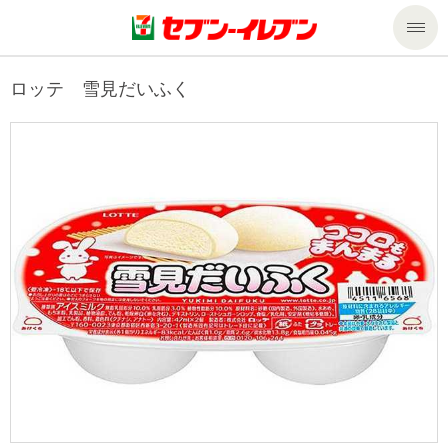
商品のご案内
ロッテ 雪見だいふく
セール・キャンペーン
商品のご案内トップ
今週の新商品
サービス
来週の新商品
企業情報
サービストップ
商品カテゴリ一覧
nanacoトップ
私たちの取組み
企業情報トップ
セブンプレミアム
マルチコピー機でできること
ニュースリリース
サステナビリティ
便利なサービス
食の安全・安心への取組み
マルチコピー機でできることトップ
ごあいさつ
サステナビリティトップ