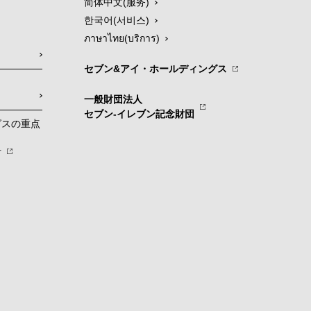
简体中文(服务)
한국어(서비스)
ภาษาไทย(บริการ)
セブン&アイ・ホールディングス
一般財団法人
セブン-イレブン記念財団
グスの重点
針