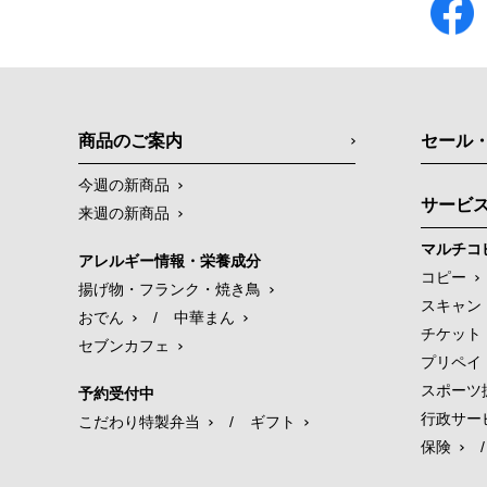
商品のご案内
セール
今週の新商品
サービ
来週の新商品
マルチコ
アレルギー情報・栄養成分
コピー
揚げ物・フランク・焼き鳥
スキャン
おでん
/
中華まん
チケット
セブンカフェ
プリペイ
スポーツ
予約受付中
行政サー
こだわり特製弁当
/
ギフト
保険
/