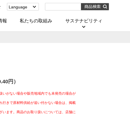
せ
Language
English
(Corporate)
情報
私たちの取組み
サステナビリティ
English
(Services)
中文[繁體字]
(服務)
简体中文(服务)
한국어(서비스)
ภาษาไทย
(บริการ)
9.40円）
扱いがない場合や販売地域内でも未発売の場合が
れ行きで原材料供給が追い付かない場合は、掲載
ざいます。商品のお取り扱いについては、店舗に