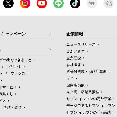
・キャンペーン
企業情報
ニュースリリース
ス
ごあいさつ
企業理念
ピー機でできること
会社概要
/
プリント
貸借対照表・損益計算書
/
ファクス
沿革
国内店舗数
ドサービス
売上高、店舗数推移
振興くじ
セブン‐イレブンの海外事業
ビス
データで見るセブン‐イレブン
学び・教育
セブン‐イレブンの「商品力」