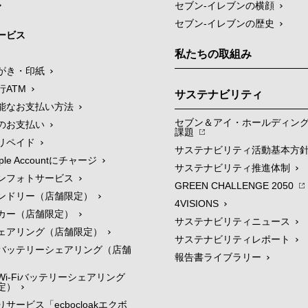
セブン-イレブンの横顔
セブン-イレブンの歴史
ービス
私たちの取組み
がき・印紙
行ATM
サステナビリティ
能なお支払い方法
セブン＆アイ・ホールディン
のお支払い
課題
リペイド
サステナビリティ活動基本方
le Accountにチャージ
サステナビリティ推進体制
ンフォトサービス
GREEN CHALLENGE 2050
ンドリー（店舗限定）
4VISIONS
カー（店舗限定）
サステナビリティニュース
ェアリング（店舗限定）
サステナビリティレポート
バッテリーシェアリング（店舗
報告書ライブラリー
i-Fiバッテリーシェアリング
定）
サービス「ecbocloakエクボ