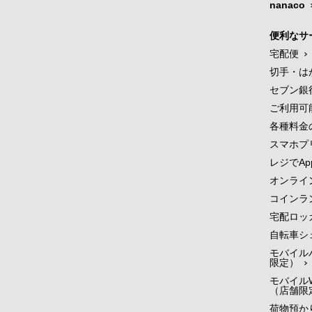
nanaco
便利なサ
宅配便
切手・は
セブン銀
ご利用可
各種料金
スマホプ
レジでApp
オンライ
コインラ
宅配ロッ
自転車シ
モバイル
限定）
モバイルW
（店舗限
荷物預かり