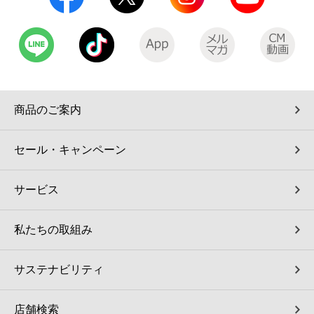
コインランドリー（店舗限定）
保険
セブン‐イレブンの「商品力」
宅配ロッカー（店舗限定）
学び・教育
セブン-イレブンの横顔
自転車シェアリング（店舗限定）
セブン-イレブンの歴史
商品のご案内
モバイルバッテリーシェアリング（店舗限定）
セール・キャンペーン
モバイルWi-Fiバッテリーシェアリング（店舗限定）
サービス
荷物預かりサービス「ecbocloakエクボクローク」（店舗限定）
私たちの取組み
パウダースペース ラブン（店舗限定）
サステナビリティ
ソフトバンクギフト
店舗検索