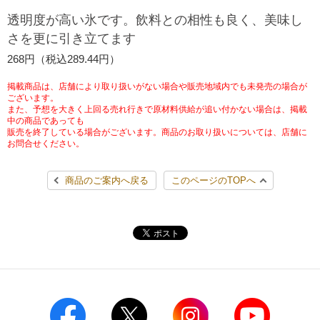
チケットサービス
宅配便
透明度が高い氷です。飲料との相性も良く、美味し
ギフト
コピー
企業理念
セブン＆アイ・ホールディングスの重点課題
さを更に引き立てます
加盟店オーナー募集
物件募集・購入
セブン‐イレブンでお受取り
セブンチケット
切手・はがき・印紙
268円（税込289.44円）
プリペイドカード・金券
プリント
会社概要
サステナビリティ活動基本方針
アルバイト情報
採用情報
掲載商品は、店舗により取り扱いがない場合や販売地域内でも未発売の場合が
タワーレコード
停電時のサービス停止のお知らせ
チケットぴあ
セブン銀行ATM
ございます。
ニンテンドー・ダウンロードカード
スキャン
貸借対照表・損益計算書
サステナビリティ推進体制
また、予想を大きく上回る売れ行きで原材料供給が追い付かない場合は、掲載
店舗検索
ネットショッピング
中の商品であっても
お問い合わせ
販売を終了している場合がございます。商品のお取り扱いについては、店舗に
セブンネットショッピング
イープラス
ご利用可能なお支払い方法
ファクス
沿革
GREEN CHALLENGE 2050
お問合せください。
Language
CNプレイガイド
各種料金のお支払い
チケット
商品のご案内へ戻る
このページのTOPへ
国内店舗数
4VISIONS
English (Corporate)
English (Services)
JTB
スマホプリペイド
プリペイドサービス
売上高、店舗数推移
サステナビリティニュース
中文[繁體字](服務)
レジでApple Accountにチャージ
スポーツ振興くじ
セブン‐イレブンの海外事業
简体中文(服务)
サステナビリティレポート
한국어(서비스)
オンラインフォトサービス
行政サービス
データで見るセブン‐イレブン
報告書ライブラリー
ภาษาไทย(บริการ)