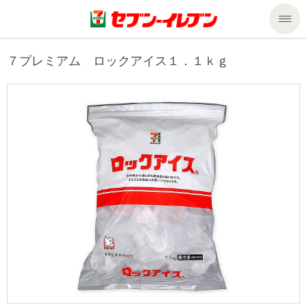
商品のご案内
７プレミアム ロックアイス１．１ｋｇ
セール・キャンペーン
商品のご案内トップ
今週の新商品
サービス
来週の新商品
企業情報
サービストップ
商品カテゴリ一覧
nanacoトップ
私たちの取組み
企業情報トップ
セブンプレミアム
マルチコピー機でできること
ニュースリリース
サステナビリティ
便利なサービス
食の安全・安心への取組み
マルチコピー機でできることトップ
ごあいさつ
サステナビリティトップ