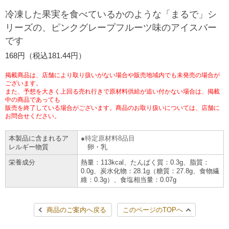
チケットサービス
宅配便
冷凍した果実を食べているかのような「まるで」シ
ギフト
コピー
企業理念
セブン＆アイ・ホールディングスの重点課題
リーズの、ピンクグレープフルーツ味のアイスバー
加盟店オーナー募集
物件募集・購入
です
セブン‐イレブンでお受取り
セブンチケット
切手・はがき・印紙
プリペイドカード・金券
プリント
会社概要
サステナビリティ活動基本方針
168円（税込181.44円）
アルバイト情報
採用情報
タワーレコード
停電時のサービス停止のお知らせ
チケットぴあ
セブン銀行ATM
ニンテンドー・ダウンロードカード
スキャン
貸借対照表・損益計算書
サステナビリティ推進体制
掲載商品は、店舗により取り扱いがない場合や販売地域内でも未発売の場合が
店舗検索
ネットショッピング
ございます。
また、予想を大きく上回る売れ行きで原材料供給が追い付かない場合は、掲載
お問い合わせ
セブンネットショッピング
イープラス
ご利用可能なお支払い方法
ファクス
中の商品であっても
沿革
GREEN CHALLENGE 2050
販売を終了している場合がございます。商品のお取り扱いについては、店舗に
Language
お問合せください。
CNプレイガイド
各種料金のお支払い
チケット
国内店舗数
4VISIONS
English (Corporate)
本製品に含まれるア
特定原材料8品目
レルギー物質
卵・乳
English (Services)
JTB
スマホプリペイド
プリペイドサービス
売上高、店舗数推移
サステナビリティニュース
栄養成分
熱量：113kcal、たんぱく質：0.3g、脂質：
中文[繁體字](服務)
0.0g、炭水化物：28.1g（糖質：27.8g、食物繊
維：0.3g）、食塩相当量：0.07g
レジでApple Accountにチャージ
スポーツ振興くじ
セブン‐イレブンの海外事業
简体中文(服务)
サステナビリティレポート
한국어(서비스)
商品のご案内へ戻る
このページのTOPへ
オンラインフォトサービス
行政サービス
データで見るセブン‐イレブン
報告書ライブラリー
ภาษาไทย(บริการ)