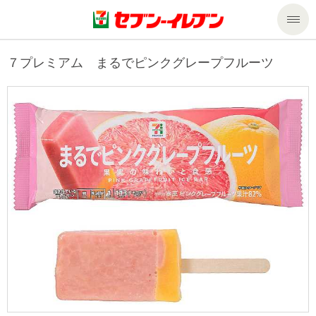
商品のご案内
７プレミアム まるでピンクグレープフルーツ
セール・キャンペーン
商品のご案内トップ
今週の新商品
サービス
来週の新商品
企業情報
サービストップ
商品カテゴリ一覧
nanacoトップ
私たちの取組み
企業情報トップ
セブンプレミアム
マルチコピー機でできること
ニュースリリース
サステナビリティ
便利なサービス
食の安全・安心への取組み
マルチコピー機でできることトップ
ごあいさつ
サステナビリティトップ