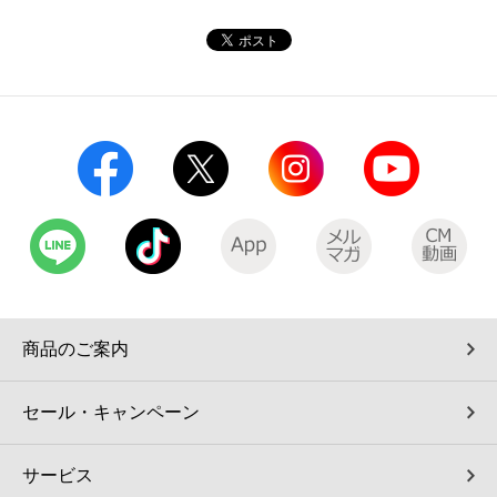
コインランドリー（店舗限定）
保険
セブン‐イレブンの「商品力」
宅配ロッカー（店舗限定）
学び・教育
セブン-イレブンの横顔
自転車シェアリング（店舗限定）
セブン-イレブンの歴史
モバイルバッテリーシェアリング（店舗限定）
モバイルWi-Fiバッテリーシェアリング（店舗限定）
荷物預かりサービス「ecbocloakエクボクローク」（店舗限定）
商品のご案内
パウダースペース ラブン（店舗限定）
セール・キャンペーン
ソフトバンクギフト
サービス