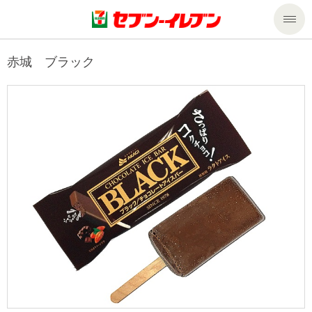
商品のご案内
赤城 ブラック
セール・キャンペーン
商品のご案内トップ
今週の新商品
サービス
来週の新商品
企業情報
サービストップ
商品カテゴリ一覧
nanacoトップ
私たちの取組み
企業情報トップ
セブンプレミアム
マルチコピー機でできること
ニュースリリース
サステナビリティ
便利なサービス
食の安全・安心への取組み
マルチコピー機でできることトップ
ごあいさつ
サステナビリティトップ