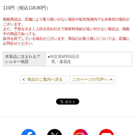
チケットサービス
110円（税込118.80円）
宅配便
ギフト
コピー
企業理念
セブン＆アイ・ホールディングスの重点課題
加盟店オーナー募集
物件募集・購入
掲載商品は、店舗により取り扱いがない場合や販売地域内でも未発売の場合が
セブン‐イレブンでお受取り
セブンチケット
切手・はがき・印紙
ございます。
プリペイドカード・金券
プリント
会社概要
サステナビリティ活動基本方針
また、予想を大きく上回る売れ行きで原材料供給が追い付かない場合は、掲載
アルバイト情報
採用情報
中の商品であっても
販売を終了している場合がございます。商品のお取り扱いについては、店舗に
タワーレコード
停電時のサービス停止のお知らせ
チケットぴあ
セブン銀行ATM
ニンテンドー・ダウンロードカード
スキャン
貸借対照表・損益計算書
サステナビリティ推進体制
お問合せください。
店舗検索
ネットショッピング
お問い合わせ
本製品に含まれるア
特定原材料8品目
セブンネットショッピング
イープラス
ご利用可能なお支払い方法
ファクス
沿革
GREEN CHALLENGE 2050
レルギー物質
乳・落花生
Language
CNプレイガイド
各種料金のお支払い
チケット
国内店舗数
4VISIONS
English (Corporate)
商品のご案内へ戻る
このページのTOPへ
English (Services)
JTB
スマホプリペイド
プリペイドサービス
売上高、店舗数推移
サステナビリティニュース
中文[繁體字](服務)
レジでApple Accountにチャージ
スポーツ振興くじ
セブン‐イレブンの海外事業
简体中文(服务)
サステナビリティレポート
한국어(서비스)
オンラインフォトサービス
行政サービス
データで見るセブン‐イレブン
報告書ライブラリー
ภาษาไทย(บริการ)