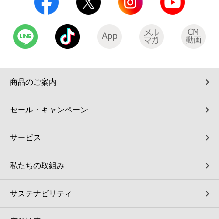
コインランドリー（店舗限定）
保険
セブン‐イレブンの「商品力」
宅配ロッカー（店舗限定）
学び・教育
セブン-イレブンの横顔
自転車シェアリング（店舗限定）
セブン-イレブンの歴史
商品のご案内
モバイルバッテリーシェアリング（店舗限定）
セール・キャンペーン
モバイルWi-Fiバッテリーシェアリング（店舗限定）
サービス
荷物預かりサービス「ecbocloakエクボクローク」（店舗限定）
私たちの取組み
パウダースペース ラブン（店舗限定）
サステナビリティ
ソフトバンクギフト