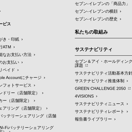
セブン‐イレブンの「商品力」
セブン-イレブンの横顔
セブン-イレブンの歴史
ービス
私たちの取組み
がき・印紙
行ATM
サステナビリティ
能なお支払い方法
セブン＆アイ・ホールディン
のお支払い
課題
リペイド
サステナビリティ活動基本方
le Accountにチャージ
サステナビリティ推進体制
ンフォトサービス
GREEN CHALLENGE 2050
ンドリー（店舗限定）
4VISIONS
カー（店舗限定）
サステナビリティニュース
ェアリング（店舗限定）
サステナビリティレポート
バッテリーシェアリング（店舗
報告書ライブラリー
i-Fiバッテリーシェアリング
定）