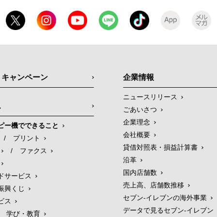
・キャンペーン
企業情報
ニュースリリース
ス
ごあいさつ
企業理念
ピー機でできること
会社概要
/
プリント
貸借対照表・損益計算書
/
ファクス
沿革
国内店舗数
ドサービス
売上高、店舗数推移
振興くじ
セブン‐イレブンの海外事業
ビス
データで見るセブン‐イレブン
学び・教育