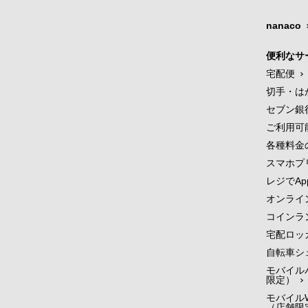
nanaco
便利なサ
宅配便
切手・は
セブン銀
ご利用可
各種料金
スマホプ
レジでApp
オンライ
コインラ
宅配ロッ
自転車シ
モバイル
限定）
モバイルW
（店舗限