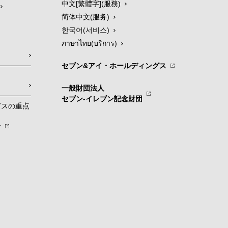
中文[繁體字](服務)
简体中文(服务)
한국어(서비스)
ภาษาไทย(บริการ)
セブン&アイ・ホールディングス
一般財団法人
セブン-イレブン記念財団
グスの重点
針