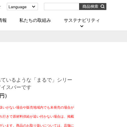
せ
Language
English
(Corporate)
情報
私たちの取組み
サステナビリティ
English
(Services)
中文[繁體字]
(服務)
简体中文(服务)
한국어(서비스)
ภาษาไทย
(บริการ)
べているような「まるで」シリー
アイスバーです
4円）
扱いがない場合や販売地域内でも未発売の場合が
れ行きで原材料供給が追い付かない場合は、掲載
ざいます。商品のお取り扱いについては、店舗に