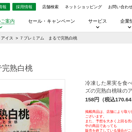
情報
採用情報
店舗検索
ネットショッピング
お問い合わ
のご案内
セール・キャンペーン
サービス
企業
・アイス
７プレミアム まるで完熟白桃
で完熟白桃
冷凍した果実を食
ズの完熟白桃味の
158円（税込170.6
掲載商品は、店舗により取り
ございます。
また、予想を大きく上回る売
中の商品であっても
販売を終了している場合がご