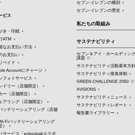
セブン-イレブンの横顔
セブン-イレブンの歴史
ービス
私たちの取組み
がき・印紙
行ATM
サステナビリティ
能なお支払い方法
セブン＆アイ・ホールディン
のお支払い
課題
リペイド
サステナビリティ活動基本方
le Accountにチャージ
サステナビリティ推進体制
ンフォトサービス
GREEN CHALLENGE 2050
ンドリー（店舗限定）
4VISIONS
カー（店舗限定）
サステナビリティニュース
ェアリング（店舗限定）
サステナビリティレポート
バッテリーシェアリング（店舗
報告書ライブラリー
i-Fiバッテリーシェアリング
定）
サービス「ecbocloakエクボ