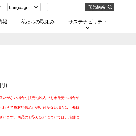
せ
Language
English
(Corporate)
情報
私たちの取組み
サステナビリティ
English
(Services)
中文[繁體字]
(服務)
简体中文(服务)
한국어(서비스)
ภาษาไทย
(บริการ)
0円）
扱いがない場合や販売地域内でも未発売の場合が
れ行きで原材料供給が追い付かない場合は、掲載
ざいます。商品のお取り扱いについては、店舗に