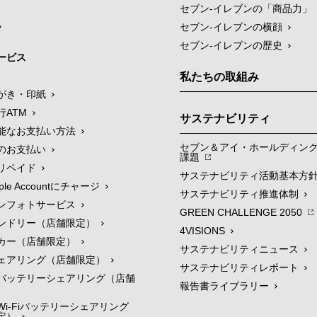
セブン‐イレブンの「商品力」
セブン-イレブンの横顔
セブン-イレブンの歴史
ービス
私たちの取組み
がき・印紙
行ATM
サステナビリティ
能なお支払い方法
セブン＆アイ・ホールディン
のお支払い
課題
リペイド
サステナビリティ活動基本方
le Accountにチャージ
サステナビリティ推進体制
ンフォトサービス
GREEN CHALLENGE 2050
ンドリー（店舗限定）
4VISIONS
カー（店舗限定）
サステナビリティニュース
ェアリング（店舗限定）
サステナビリティレポート
バッテリーシェアリング（店舗
報告書ライブラリー
i-Fiバッテリーシェアリング
定）