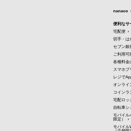
nanaco
便利なサ
宅配便
切手・は
セブン銀
ご利用可
各種料金
スマホプ
レジでApp
オンライ
コインラ
宅配ロッ
自転車シ
モバイル
限定）
モバイルW
（店舗限