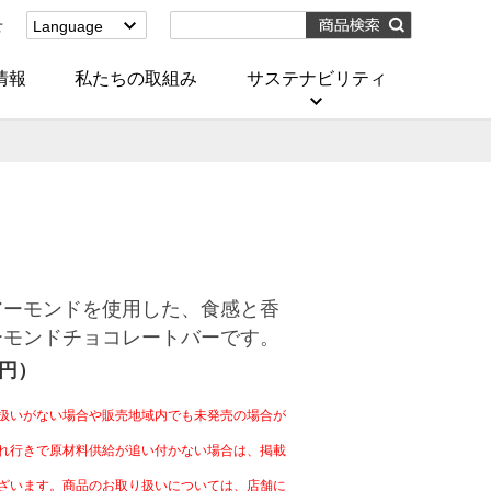
せ
Language
English
(Corporate)
情報
私たちの取組み
サステナビリティ
English
(Services)
中文[繁體字]
(服務)
简体中文(服务)
한국어(서비스)
ภาษาไทย
(บริการ)
アーモンドを使用した、食感と香
ーモンドチョコレートバーです。
4円）
扱いがない場合や販売地域内でも未発売の場合が
れ行きで原材料供給が追い付かない場合は、掲載
ざいます。商品のお取り扱いについては、店舗に