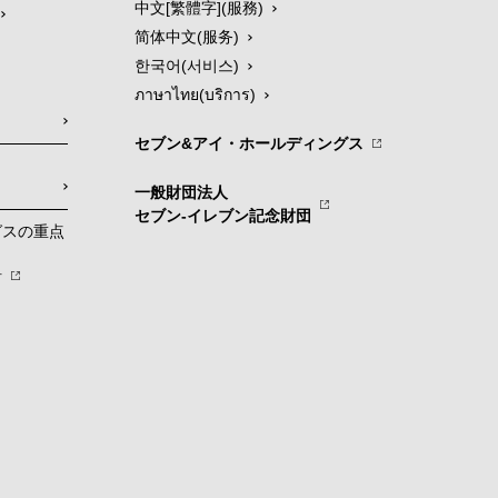
中文[繁體字](服務)
简体中文(服务)
한국어(서비스)
ภาษาไทย(บริการ)
セブン&アイ・ホールディングス
一般財団法人
セブン-イレブン記念財団
グスの重点
針