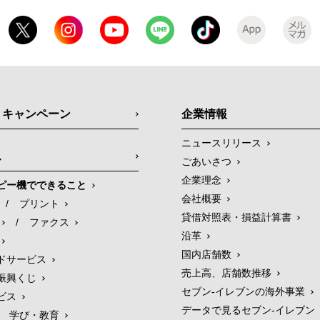
・キャンペーン
企業情報
ニュースリリース
ス
ごあいさつ
企業理念
ピー機でできること
会社概要
/
プリント
貸借対照表・損益計算書
/
ファクス
沿革
国内店舗数
ドサービス
売上高、店舗数推移
振興くじ
セブン‐イレブンの海外事業
ビス
データで見るセブン‐イレブン
学び・教育