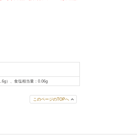
.6g）、食塩相当量：0.06g
このページのTOPへ