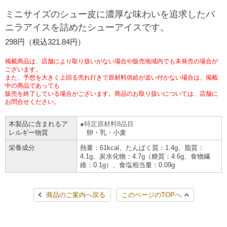
チケットサービス
宅配便
ミニサイズのシュー皮に濃厚な味わいを追求したバ
ギフト
コピー
企業理念
セブン＆アイ・ホールディングスの重点課題
ニラアイスを詰めたシューアイスです。
加盟店オーナー募集
物件募集・購入
セブン‐イレブンでお受取り
セブンチケット
切手・はがき・印紙
298円（税込321.84円）
プリペイドカード・金券
プリント
会社概要
サステナビリティ活動基本方針
アルバイト情報
採用情報
掲載商品は、店舗により取り扱いがない場合や販売地域内でも未発売の場合が
タワーレコード
停電時のサービス停止のお知らせ
チケットぴあ
セブン銀行ATM
ございます。
ニンテンドー・ダウンロードカード
スキャン
貸借対照表・損益計算書
サステナビリティ推進体制
また、予想を大きく上回る売れ行きで原材料供給が追い付かない場合は、掲載
店舗検索
ネットショッピング
中の商品であっても
お問い合わせ
販売を終了している場合がございます。商品のお取り扱いについては、店舗に
セブンネットショッピング
イープラス
ご利用可能なお支払い方法
ファクス
沿革
GREEN CHALLENGE 2050
お問合せください。
Language
本製品に含まれるア
特定原材料8品目
CNプレイガイド
各種料金のお支払い
チケット
国内店舗数
4VISIONS
English (Corporate)
レルギー物質
卵・乳・小麦
栄養成分
熱量：61kcal、たんぱく質：1.4g、脂質：
English (Services)
JTB
スマホプリペイド
プリペイドサービス
4.1g、炭水化物：4.7g（糖質：4.6g、食物繊
売上高、店舗数推移
サステナビリティニュース
維：0.1g）、食塩相当量：0.09g
中文[繁體字](服務)
レジでApple Accountにチャージ
スポーツ振興くじ
セブン‐イレブンの海外事業
简体中文(服务)
サステナビリティレポート
商品のご案内へ戻る
このページのTOPへ
한국어(서비스)
オンラインフォトサービス
行政サービス
データで見るセブン‐イレブン
報告書ライブラリー
ภาษาไทย(บริการ)