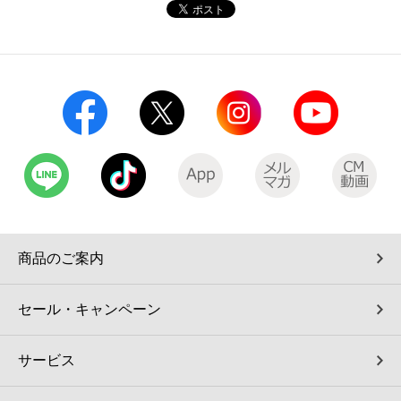
コインランドリー（店舗限定）
保険
セブン‐イレブンの「商品力」
宅配ロッカー（店舗限定）
学び・教育
セブン-イレブンの横顔
自転車シェアリング（店舗限定）
セブン-イレブンの歴史
モバイルバッテリーシェアリング（店舗限定）
モバイルWi-Fiバッテリーシェアリング（店舗限定）
商品のご案内
荷物預かりサービス「ecbocloakエクボクローク」（店舗限定）
セール・キャンペーン
パウダースペース ラブン（店舗限定）
サービス
ソフトバンクギフト