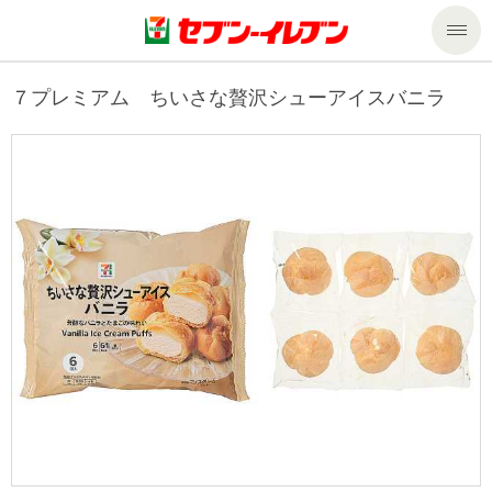
商品のご案内
７プレミアム ちいさな贅沢シューアイスバニラ
セール・キャンペーン
商品のご案内トップ
今週の新商品
サービス
来週の新商品
企業情報
サービストップ
商品カテゴリ一覧
nanacoトップ
私たちの取組み
企業情報トップ
セブンプレミアム
マルチコピー機でできること
ニュースリリース
サステナビリティ
便利なサービス
食の安全・安心への取組み
マルチコピー機でできることトップ
ごあいさつ
サステナビリティトップ