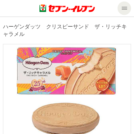
商品のご案内
ハーゲンダッツ クリスピーサンド ザ・リッチキ
ャラメル
セール・キャンペーン
商品のご案内トップ
今週の新商品
サービス
来週の新商品
企業情報
サービストップ
商品カテゴリ一覧
nanacoトップ
私たちの取組み
企業情報トップ
セブンプレミアム
マルチコピー機でできること
ニュースリリース
サステナビリティ
便利なサービス
食の安全・安心への取組み
マルチコピー機でできることトップ
ごあいさつ
サステナビリティトップ