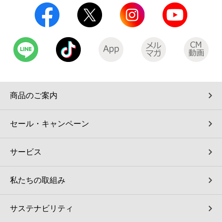
コインランドリー（店舗限定）
保険
セブン‐イレブンの「商品力」
宅配ロッカー（店舗限定）
学び・教育
セブン-イレブンの横顔
自転車シェアリング（店舗限定）
セブン-イレブンの歴史
商品のご案内
モバイルバッテリーシェアリング（店舗限定）
セール・キャンペーン
モバイルWi-Fiバッテリーシェアリング（店舗限定）
荷物預かりサービス「ecbocloakエクボクローク」（店舗限定）
サービス
パウダースペース ラブン（店舗限定）
私たちの取組み
ソフトバンクギフト
サステナビリティ