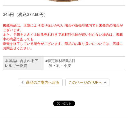
チケットサービス
宅配便
ギフト
コピー
企業理念
セブン＆アイ・ホールディングスの重点課題
345円（税込372.60円）
加盟店オーナー募集
物件募集・購入
セブン‐イレブンでお受取り
セブンチケット
切手・はがき・印紙
プリペイドカード・金券
プリント
会社概要
サステナビリティ活動基本方針
掲載商品は、店舗により取り扱いがない場合や販売地域内でも未発売の場合が
ございます。
アルバイト情報
採用情報
また、予想を大きく上回る売れ行きで原材料供給が追い付かない場合は、掲載
タワーレコード
停電時のサービス停止のお知らせ
チケットぴあ
セブン銀行ATM
中の商品であっても
ニンテンドー・ダウンロードカード
スキャン
貸借対照表・損益計算書
サステナビリティ推進体制
販売を終了している場合がございます。商品のお取り扱いについては、店舗に
店舗検索
ネットショッピング
お問合せください。
お問い合わせ
セブンネットショッピング
イープラス
ご利用可能なお支払い方法
ファクス
沿革
GREEN CHALLENGE 2050
本製品に含まれるア
特定原材料8品目
Language
レルギー物質
卵・乳・小麦
CNプレイガイド
各種料金のお支払い
チケット
国内店舗数
4VISIONS
English (Corporate)
商品のご案内へ戻る
このページのTOPへ
English (Services)
JTB
スマホプリペイド
プリペイドサービス
売上高、店舗数推移
サステナビリティニュース
中文[繁體字](服務)
レジでApple Accountにチャージ
スポーツ振興くじ
セブン‐イレブンの海外事業
简体中文(服务)
サステナビリティレポート
한국어(서비스)
オンラインフォトサービス
行政サービス
データで見るセブン‐イレブン
報告書ライブラリー
ภาษาไทย(บริการ)