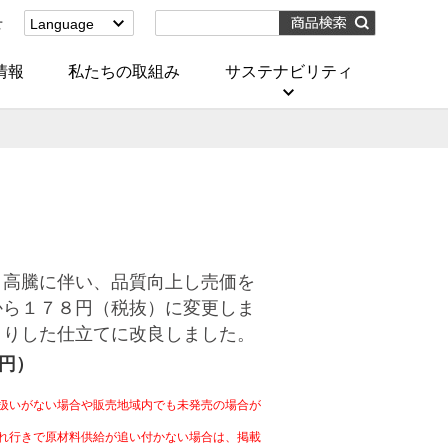
せ
Language
English
(Corporate)
情報
私たちの取組み
サステナビリティ
English
(Services)
中文[繁體字]
(服務)
简体中文(服务)
한국어(서비스)
ภาษาไทย
(บริการ)
）高騰に伴い、品質向上し売価を
から１７８円（税抜）に変更しま
きりした仕立てに改良しました。
4円）
扱いがない場合や販売地域内でも未発売の場合が
れ行きで原材料供給が追い付かない場合は、掲載