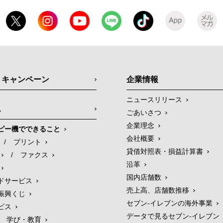
・キャンペーン
企業情報
ニュースリリース
ス
ごあいさつ
企業理念
ピー機でできること
会社概要
/
プリント
貸借対照表・損益計算書
/
ファクス
沿革
国内店舗数
ドサービス
売上高、店舗数推移
振興くじ
セブン‐イレブンの海外事業
ビス
データで見るセブン‐イレブン
学び・教育