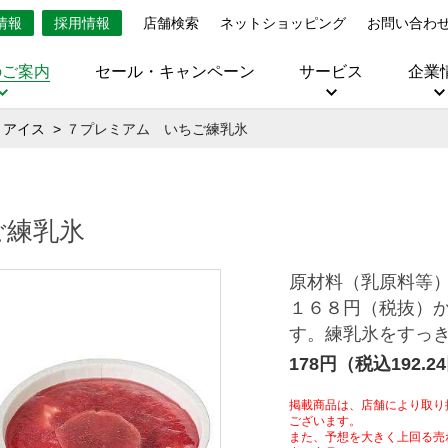
情報
採用情報
店舗検索
ネットショッピング
お問い合わ
のご案内
セール・キャンペーン
サービス
企業
・アイス
７プレミアム いちご練乳氷
ご練乳氷
原材料（乳原料等
１６８円（税抜）
す。練乳氷をすっ
178円（税込192.2
掲載商品は、店舗により取り
ございます。
また、予想を大きく上回る売