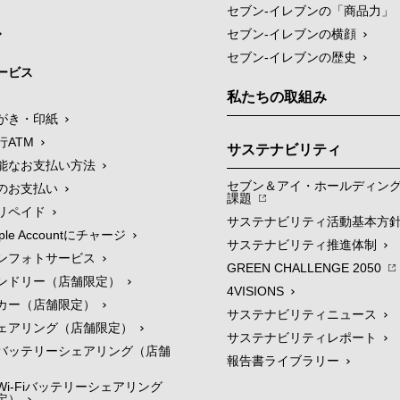
セブン‐イレブンの「商品力」
セブン-イレブンの横顔
セブン-イレブンの歴史
ービス
私たちの取組み
がき・印紙
行ATM
サステナビリティ
能なお支払い方法
セブン＆アイ・ホールディン
のお支払い
課題
リペイド
サステナビリティ活動基本方
le Accountにチャージ
サステナビリティ推進体制
ンフォトサービス
GREEN CHALLENGE 2050
ンドリー（店舗限定）
4VISIONS
カー（店舗限定）
サステナビリティニュース
ェアリング（店舗限定）
サステナビリティレポート
バッテリーシェアリング（店舗
報告書ライブラリー
i-Fiバッテリーシェアリング
定）