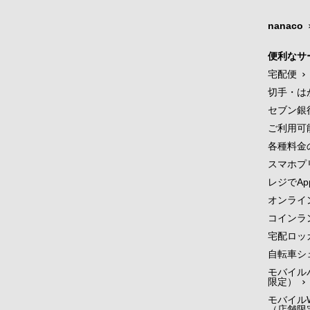
nanaco
便利なサ
宅配便
切手・は
セブン銀
ご利用可
各種料金
スマホプ
レジでApp
オンライ
コインラ
宅配ロッ
自転車シ
モバイル
限定）
モバイルW
（店舗限