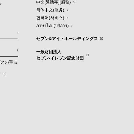
中文[繁體字](服務)
简体中文(服务)
한국어(서비스)
ภาษาไทย(บริการ)
セブン&アイ・ホールディングス
一般財団法人
セブン-イレブン記念財団
グスの重点
針