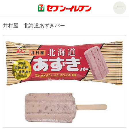
商品のご案内
井村屋 北海道あずきバー
セール・キャンペーン
商品のご案内トップ
今週の新商品
サービス
来週の新商品
企業情報
サービストップ
商品カテゴリ一覧
nanacoトップ
私たちの取組み
企業情報トップ
セブンプレミアム
マルチコピー機でできること
ニュースリリース
サステナビリティ
便利なサービス
食の安全・安心への取組み
マルチコピー機でできることトップ
ごあいさつ
サステナビリティトップ