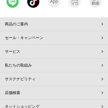
コインランドリー（店舗限定）
保険
セブン‐イレブンの「商品力」
宅配ロッカー（店舗限定）
学び・教育
セブン-イレブンの横顔
商品のご案内
自転車シェアリング（店舗限定）
セブン-イレブンの歴史
セール・キャンペーン
モバイルバッテリーシェアリング（店舗限定）
サービス
モバイルWi-Fiバッテリーシェアリング（店舗限定）
私たちの取組み
荷物預かりサービス「ecbocloakエクボクローク」（店舗限定）
サステナビリティ
パウダースペース ラブン（店舗限定）
店舗検索
ソフトバンクギフト
ネットショッピング