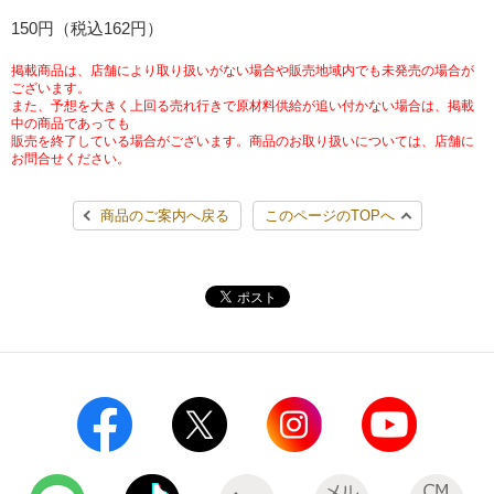
チケットサービス
150円（税込162円）
宅配便
ギフト
コピー
企業理念
セブン＆アイ・ホールディングスの重点課題
加盟店オーナー募集
物件募集・購入
掲載商品は、店舗により取り扱いがない場合や販売地域内でも未発売の場合が
セブン‐イレブンでお受取り
セブンチケット
切手・はがき・印紙
ございます。
プリペイドカード・金券
プリント
会社概要
サステナビリティ活動基本方針
また、予想を大きく上回る売れ行きで原材料供給が追い付かない場合は、掲載
アルバイト情報
採用情報
中の商品であっても
販売を終了している場合がございます。商品のお取り扱いについては、店舗に
タワーレコード
停電時のサービス停止のお知らせ
チケットぴあ
セブン銀行ATM
ニンテンドー・ダウンロードカード
スキャン
貸借対照表・損益計算書
サステナビリティ推進体制
お問合せください。
店舗検索
ネットショッピング
お問い合わせ
セブンネットショッピング
イープラス
ご利用可能なお支払い方法
ファクス
商品のご案内へ戻る
このページのTOPへ
沿革
GREEN CHALLENGE 2050
Language
CNプレイガイド
各種料金のお支払い
チケット
国内店舗数
4VISIONS
English (Corporate)
English (Services)
JTB
スマホプリペイド
プリペイドサービス
売上高、店舗数推移
サステナビリティニュース
中文[繁體字](服務)
レジでApple Accountにチャージ
スポーツ振興くじ
セブン‐イレブンの海外事業
简体中文(服务)
サステナビリティレポート
한국어(서비스)
オンラインフォトサービス
行政サービス
データで見るセブン‐イレブン
報告書ライブラリー
ภาษาไทย(บริการ)