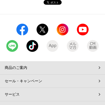
コインランドリー（店舗限定）
保険
セブン‐イレブンの「商品力」
宅配ロッカー（店舗限定）
学び・教育
セブン-イレブンの横顔
自転車シェアリング（店舗限定）
セブン-イレブンの歴史
モバイルバッテリーシェアリング（店舗限定）
モバイルWi-Fiバッテリーシェアリング（店舗限定）
商品のご案内
荷物預かりサービス「ecbocloakエクボクローク」（店舗限定）
セール・キャンペーン
パウダースペース ラブン（店舗限定）
サービス
ソフトバンクギフト