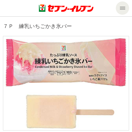
商品のご案内
７Ｐ 練乳いちごかき氷バー
セール・キャンペーン
商品のご案内トップ
今週の新商品
サービス
来週の新商品
企業情報
サービストップ
商品カテゴリ一覧
nanacoトップ
私たちの取組み
企業情報トップ
セブンプレミアム
マルチコピー機でできること
ニュースリリース
サステナビリティ
便利なサービス
食の安全・安心への取組み
マルチコピー機でできることトップ
ごあいさつ
サステナビリティトップ