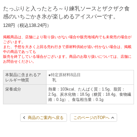
チケットサービス
宅配便
たっぷりと入ったとろ～り練乳ソースとザクザク食
ギフト
コピー
企業理念
セブン＆アイ・ホールディングスの重点課題
感のいちごかき氷が楽しめるアイスバーです。
加盟店オーナー募集
物件募集・購入
セブン‐イレブンでお受取り
セブンチケット
切手・はがき・印紙
128円（税込138.24円）
プリペイドカード・金券
プリント
会社概要
サステナビリティ活動基本方針
アルバイト情報
採用情報
掲載商品は、店舗により取り扱いがない場合や販売地域内でも未発売の場合が
タワーレコード
停電時のサービス停止のお知らせ
チケットぴあ
セブン銀行ATM
ございます。
ニンテンドー・ダウンロードカード
スキャン
貸借対照表・損益計算書
サステナビリティ推進体制
また、予想を大きく上回る売れ行きで原材料供給が追い付かない場合は、掲載
店舗検索
ネットショッピング
中の商品であっても
お問い合わせ
販売を終了している場合がございます。商品のお取り扱いについては、店舗に
セブンネットショッピング
イープラス
ご利用可能なお支払い方法
ファクス
沿革
GREEN CHALLENGE 2050
お問合せください。
Language
本製品に含まれるア
特定原材料8品目
CNプレイガイド
各種料金のお支払い
チケット
国内店舗数
4VISIONS
English (Corporate)
レルギー物質
乳
栄養成分
熱量：103kcal、たんぱく質：1.5g、脂質：
English (Services)
JTB
スマホプリペイド
プリペイドサービス
2.5g、炭水化物：18.5g（糖質：18.4g、食物繊
売上高、店舗数推移
サステナビリティニュース
維：0.1g）、食塩相当量：0.1g
中文[繁體字](服務)
レジでApple Accountにチャージ
スポーツ振興くじ
セブン‐イレブンの海外事業
简体中文(服务)
サステナビリティレポート
商品のご案内へ戻る
このページのTOPへ
한국어(서비스)
オンラインフォトサービス
行政サービス
データで見るセブン‐イレブン
報告書ライブラリー
ภาษาไทย(บริการ)