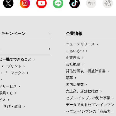
・キャンペーン
企業情報
ニュースリリース
ス
ごあいさつ
企業理念
ピー機でできること
会社概要
/
プリント
貸借対照表・損益計算書
/
ファクス
沿革
国内店舗数
ドサービス
売上高、店舗数推移
振興くじ
セブン‐イレブンの海外事業
ビス
データで見るセブン‐イレブン
学び・教育
セブン‐イレブンの「商品力」