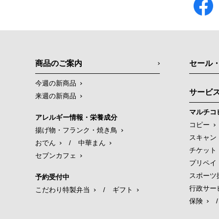
商品のご案内
セール
今週の新商品
サービ
来週の新商品
マルチコ
アレルギー情報・栄養成分
コピー
揚げ物・フランク・焼き鳥
スキャン
おでん
/
中華まん
チケット
セブンカフェ
プリペイ
スポーツ
予約受付中
行政サー
こだわり特製弁当
/
ギフト
保険
/