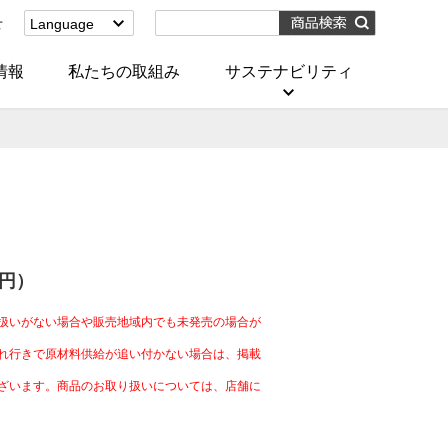
せ
Language
English
(Corporate)
情報
私たちの取組み
サステナビリティ
English
(Services)
中文[繁體字]
(服務)
简体中文(服务)
한국어(서비스)
ภาษาไทย
(บริการ)
0円）
扱いがない場合や販売地域内でも未発売の場合が
れ行きで原材料供給が追い付かない場合は、掲載
ざいます。商品のお取り扱いについては、店舗に