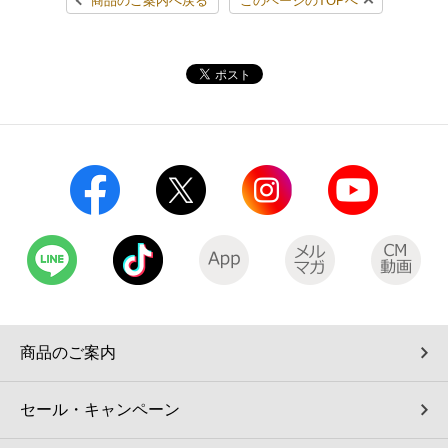
商品のご案内へ戻る
このページのTOPへ
コインランドリー（店舗限定）
保険
セブン‐イレブンの「商品力」
宅配ロッカー（店舗限定）
学び・教育
セブン-イレブンの横顔
自転車シェアリング（店舗限定）
セブン-イレブンの歴史
モバイルバッテリーシェアリング（店舗限定）
モバイルWi-Fiバッテリーシェアリング（店舗限定）
荷物預かりサービス「ecbocloakエクボクローク」（店舗限定）
商品のご案内
パウダースペース ラブン（店舗限定）
セール・キャンペーン
ソフトバンクギフト