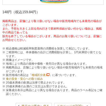
チケットサービス
宅配便
ギフト
コピー
企業理念
セブン＆アイ・ホールディングスの重点課題
148円（税込159.84円）
加盟店オーナー募集
物件募集・購入
セブン‐イレブンでお受取り
セブンチケット
切手・はがき・印紙
プリペイドカード・金券
プリント
会社概要
サステナビリティ活動基本方針
掲載商品は、店舗により取り扱いがない場合や販売地域内でも未発売の場合が
ございます。
アルバイト情報
採用情報
また、予想を大きく上回る売れ行きで原材料供給が追い付かない場合は、掲載
タワーレコード
停電時のサービス停止のお知らせ
チケットぴあ
セブン銀行ATM
中の商品であっても
ニンテンドー・ダウンロードカード
スキャン
貸借対照表・損益計算書
サステナビリティ推進体制
販売を終了している場合がございます。商品のお取り扱いについては、店舗に
店舗検索
ネットショッピング
お問合せください。
お問い合わせ
セブンネットショッピング
イープラス
ご利用可能なお支払い方法
ファクス
沿革
GREEN CHALLENGE 2050
税込価格は軽減税率制度適用の消費税を加算して表記しています。
ご精算時には、本体価格の合計に消費税額を計算し、1円未満切り捨てとな
Language
ります。
CNプレイガイド
各種料金のお支払い
チケット
国内店舗数
画像はイメージです。
4VISIONS
English (Corporate)
地域により商品の規格や価格・発売日が異なる場合があります。
掲載商品は、店舗により取り扱いがない場合や販売地域内でも未発売の地域
English (Services)
がございます。
JTB
スマホプリペイド
プリペイドサービス
売上高、店舗数推移
サステナビリティニュース
販売地域の表記は「
地域区分表
」に基づいています。
中文[繁體字](服務)
食の安全・安心への取り組み
20歳未満者の飲酒は法律で禁止されています。
レジでApple Accountにチャージ
スポーツ振興くじ
セブン‐イレブンの海外事業
简体中文(服务)
20歳未満者のお酒のご注文はお受けできません。
サステナビリティレポート
栄養成分表示は商品により異なる場合があります。商品のラベル表記をご確
認ください。
한국어(서비스)
オンラインフォトサービス
行政サービス
データで見るセブン‐イレブン
報告書ライブラリー
ภาษาไทย(บริการ)