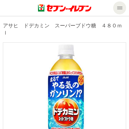
商品のご案内
アサヒ ドデカミン スーパーブドウ糖 ４８０ｍ
ｌ
セール・キャンペーン
商品のご案内トップ
今週の新商品
サービス
来週の新商品
企業情報
サービストップ
商品カテゴリ一覧
nanacoトップ
私たちの取組み
企業情報トップ
セブンプレミアム
マルチコピー機でできること
ニュースリリース
サステナビリティ
便利なサービス
食の安全・安心への取組み
マルチコピー機でできることトップ
ごあいさつ
サステナビリティトップ