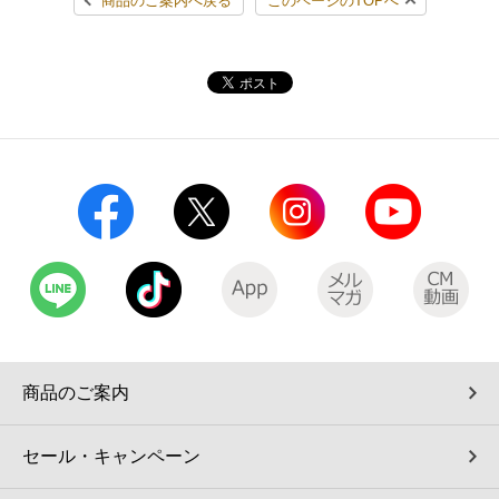
商品のご案内へ戻る
このページのTOPへ
コインランドリー（店舗限定）
保険
セブン‐イレブンの「商品力」
宅配ロッカー（店舗限定）
学び・教育
セブン-イレブンの横顔
自転車シェアリング（店舗限定）
セブン-イレブンの歴史
モバイルバッテリーシェアリング（店舗限定）
モバイルWi-Fiバッテリーシェアリング（店舗限定）
荷物預かりサービス「ecbocloakエクボクローク」（店舗限定）
商品のご案内
パウダースペース ラブン（店舗限定）
セール・キャンペーン
ソフトバンクギフト