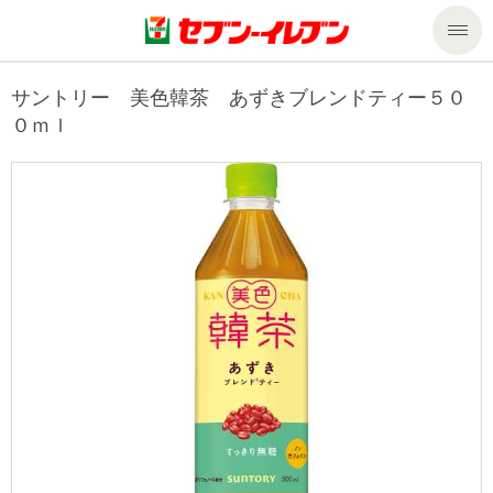
商品のご案内
サントリー 美色韓茶 あずきブレンドティー５０
０ｍｌ
セール・キャンペーン
商品のご案内トップ
今週の新商品
サービス
来週の新商品
企業情報
サービストップ
商品カテゴリ一覧
nanacoトップ
私たちの取組み
企業情報トップ
セブンプレミアム
マルチコピー機でできること
ニュースリリース
サステナビリティ
便利なサービス
食の安全・安心への取組み
マルチコピー機でできることトップ
ごあいさつ
サステナビリティトップ