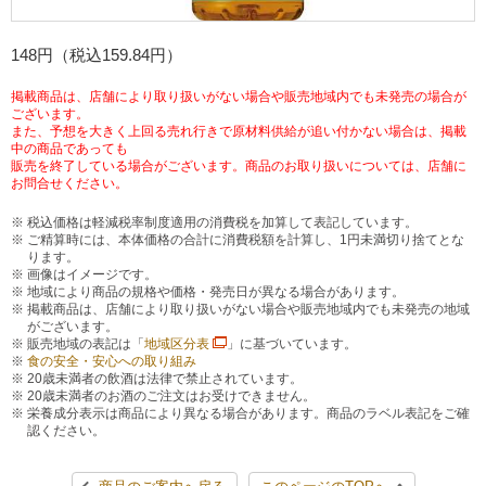
チケットサービス
宅配便
ギフト
コピー
企業理念
セブン＆アイ・ホールディングスの重点課題
148円（税込159.84円）
加盟店オーナー募集
物件募集・購入
セブン‐イレブンでお受取り
セブンチケット
切手・はがき・印紙
プリペイドカード・金券
プリント
会社概要
サステナビリティ活動基本方針
掲載商品は、店舗により取り扱いがない場合や販売地域内でも未発売の場合が
ございます。
アルバイト情報
採用情報
また、予想を大きく上回る売れ行きで原材料供給が追い付かない場合は、掲載
タワーレコード
停電時のサービス停止のお知らせ
チケットぴあ
セブン銀行ATM
中の商品であっても
ニンテンドー・ダウンロードカード
スキャン
貸借対照表・損益計算書
サステナビリティ推進体制
販売を終了している場合がございます。商品のお取り扱いについては、店舗に
店舗検索
ネットショッピング
お問合せください。
お問い合わせ
セブンネットショッピング
イープラス
ご利用可能なお支払い方法
ファクス
沿革
GREEN CHALLENGE 2050
税込価格は軽減税率制度適用の消費税を加算して表記しています。
ご精算時には、本体価格の合計に消費税額を計算し、1円未満切り捨てとな
Language
ります。
CNプレイガイド
各種料金のお支払い
チケット
国内店舗数
画像はイメージです。
4VISIONS
English (Corporate)
地域により商品の規格や価格・発売日が異なる場合があります。
掲載商品は、店舗により取り扱いがない場合や販売地域内でも未発売の地域
English (Services)
がございます。
JTB
スマホプリペイド
プリペイドサービス
売上高、店舗数推移
サステナビリティニュース
販売地域の表記は「
地域区分表
」に基づいています。
中文[繁體字](服務)
食の安全・安心への取り組み
20歳未満者の飲酒は法律で禁止されています。
レジでApple Accountにチャージ
スポーツ振興くじ
セブン‐イレブンの海外事業
简体中文(服务)
20歳未満者のお酒のご注文はお受けできません。
サステナビリティレポート
栄養成分表示は商品により異なる場合があります。商品のラベル表記をご確
認ください。
한국어(서비스)
オンラインフォトサービス
行政サービス
データで見るセブン‐イレブン
報告書ライブラリー
ภาษาไทย(บริการ)