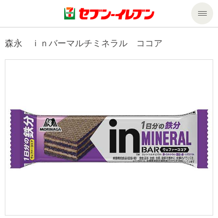
商品のご案内
森永 ｉｎバーマルチミネラル ココア
セール・キャンペーン
商品のご案内トップ
今週の新商品
サービス
来週の新商品
企業情報
サービストップ
商品カテゴリ一覧
nanacoトップ
私たちの取組み
企業情報トップ
セブンプレミアム
マルチコピー機でできること
ニュースリリース
サステナビリティ
便利なサービス
食の安全・安心への取組み
マルチコピー機でできることトップ
ごあいさつ
サステナビリティトップ