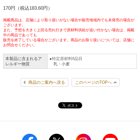
チケットサービス
170円（税込183.60円）
宅配便
ギフト
コピー
企業理念
セブン＆アイ・ホールディングスの重点課題
加盟店オーナー募集
物件募集・購入
掲載商品は、店舗により取り扱いがない場合や販売地域内でも未発売の場合が
セブン‐イレブンでお受取り
セブンチケット
切手・はがき・印紙
ございます。
プリペイドカード・金券
プリント
会社概要
サステナビリティ活動基本方針
また、予想を大きく上回る売れ行きで原材料供給が追い付かない場合は、掲載
アルバイト情報
採用情報
中の商品であっても
販売を終了している場合がございます。商品のお取り扱いについては、店舗に
タワーレコード
停電時のサービス停止のお知らせ
チケットぴあ
セブン銀行ATM
ニンテンドー・ダウンロードカード
スキャン
貸借対照表・損益計算書
サステナビリティ推進体制
お問合せください。
店舗検索
ネットショッピング
お問い合わせ
本製品に含まれるア
特定原材料8品目
セブンネットショッピング
イープラス
ご利用可能なお支払い方法
ファクス
沿革
GREEN CHALLENGE 2050
レルギー物質
乳・小麦
Language
CNプレイガイド
各種料金のお支払い
チケット
国内店舗数
4VISIONS
English (Corporate)
商品のご案内へ戻る
このページのTOPへ
English (Services)
JTB
スマホプリペイド
プリペイドサービス
売上高、店舗数推移
サステナビリティニュース
中文[繁體字](服務)
レジでApple Accountにチャージ
スポーツ振興くじ
セブン‐イレブンの海外事業
简体中文(服务)
サステナビリティレポート
한국어(서비스)
オンラインフォトサービス
行政サービス
データで見るセブン‐イレブン
報告書ライブラリー
ภาษาไทย(บริการ)