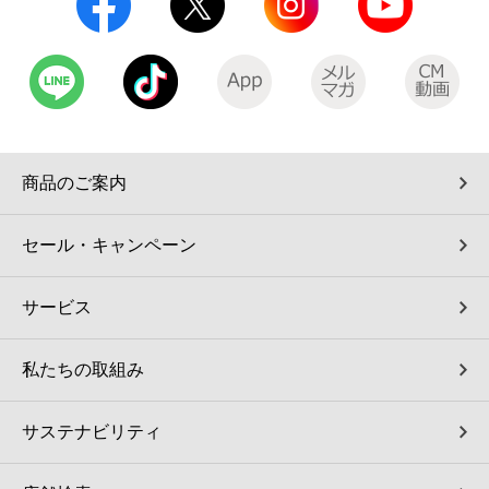
コインランドリー（店舗限定）
保険
セブン‐イレブンの「商品力」
宅配ロッカー（店舗限定）
学び・教育
セブン-イレブンの横顔
自転車シェアリング（店舗限定）
セブン-イレブンの歴史
商品のご案内
モバイルバッテリーシェアリング（店舗限定）
セール・キャンペーン
モバイルWi-Fiバッテリーシェアリング（店舗限定）
サービス
荷物預かりサービス「ecbocloakエクボクローク」（店舗限定）
私たちの取組み
パウダースペース ラブン（店舗限定）
サステナビリティ
ソフトバンクギフト