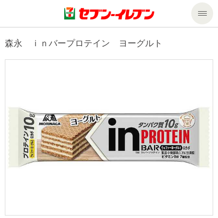
商品のご案内
森永 ｉｎバープロテイン ヨーグルト
セール・キャンペーン
商品のご案内トップ
今週の新商品
サービス
来週の新商品
企業情報
サービストップ
商品カテゴリ一覧
nanacoトップ
私たちの取組み
企業情報トップ
セブンプレミアム
マルチコピー機でできること
ニュースリリース
サステナビリティ
便利なサービス
食の安全・安心への取組み
マルチコピー機でできることトップ
ごあいさつ
サステナビリティトップ