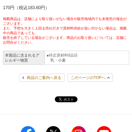
チケットサービス
170円（税込183.60円）
宅配便
ギフト
コピー
企業理念
セブン＆アイ・ホールディングスの重点課題
加盟店オーナー募集
物件募集・購入
掲載商品は、店舗により取り扱いがない場合や販売地域内でも未発売の場合が
セブン‐イレブンでお受取り
セブンチケット
切手・はがき・印紙
ございます。
プリペイドカード・金券
プリント
会社概要
サステナビリティ活動基本方針
また、予想を大きく上回る売れ行きで原材料供給が追い付かない場合は、掲載
アルバイト情報
採用情報
中の商品であっても
販売を終了している場合がございます。商品のお取り扱いについては、店舗に
タワーレコード
停電時のサービス停止のお知らせ
チケットぴあ
セブン銀行ATM
ニンテンドー・ダウンロードカード
スキャン
貸借対照表・損益計算書
サステナビリティ推進体制
お問合せください。
店舗検索
ネットショッピング
お問い合わせ
本製品に含まれるア
特定原材料8品目
セブンネットショッピング
イープラス
ご利用可能なお支払い方法
ファクス
沿革
GREEN CHALLENGE 2050
レルギー物質
乳・小麦
Language
CNプレイガイド
各種料金のお支払い
チケット
国内店舗数
4VISIONS
English (Corporate)
商品のご案内へ戻る
このページのTOPへ
English (Services)
JTB
スマホプリペイド
プリペイドサービス
売上高、店舗数推移
サステナビリティニュース
中文[繁體字](服務)
レジでApple Accountにチャージ
スポーツ振興くじ
セブン‐イレブンの海外事業
简体中文(服务)
サステナビリティレポート
한국어(서비스)
オンラインフォトサービス
行政サービス
データで見るセブン‐イレブン
報告書ライブラリー
ภาษาไทย(บริการ)