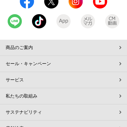
コインランドリー（店舗限定）
保険
セブン‐イレブンの「商品力」
宅配ロッカー（店舗限定）
学び・教育
セブン-イレブンの横顔
自転車シェアリング（店舗限定）
セブン-イレブンの歴史
商品のご案内
モバイルバッテリーシェアリング（店舗限定）
セール・キャンペーン
モバイルWi-Fiバッテリーシェアリング（店舗限定）
サービス
荷物預かりサービス「ecbocloakエクボクローク」（店舗限定）
私たちの取組み
パウダースペース ラブン（店舗限定）
サステナビリティ
ソフトバンクギフト