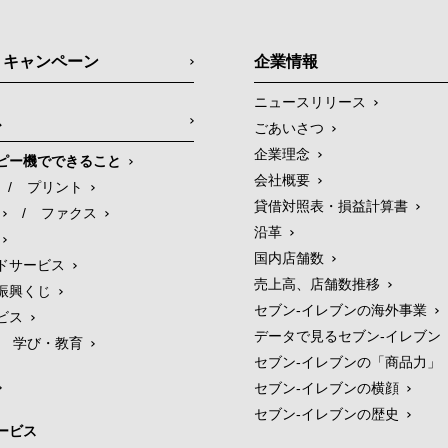
・キャンペーン
企業情報
ニュースリリース
ス
ごあいさつ
企業理念
ピー機でできること
会社概要
/
プリント
貸借対照表・損益計算書
/
ファクス
沿革
国内店舗数
ドサービス
売上高、店舗数推移
振興くじ
セブン‐イレブンの海外事業
ビス
データで見るセブン‐イレブン
学び・教育
セブン‐イレブンの「商品力」
セブン-イレブンの横顔
セブン-イレブンの歴史
ービス