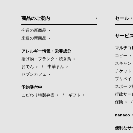
商品のご案内
セール
今週の新商品
サービ
来週の新商品
マルチコ
アレルギー情報・栄養成分
コピー
揚げ物・フランク・焼き鳥
スキャン
おでん
/
中華まん
チケット
セブンカフェ
プリペイ
スポーツ
予約受付中
行政サー
こだわり特製弁当
/
ギフト
保険
/
nanaco
便利なサ