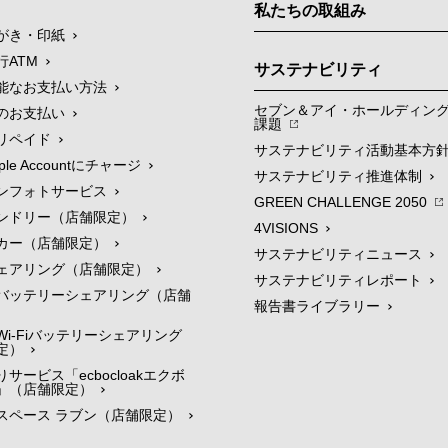
私たちの取組み
がき・印紙
行ATM
サステナビリティ
能なお支払い方法
セブン＆アイ・ホールディン
のお支払い
課題
リペイド
サステナビリティ活動基本方
le Accountにチャージ
サステナビリティ推進体制
ンフォトサービス
GREEN CHALLENGE 2050
ンドリー（店舗限定）
4VISIONS
カー（店舗限定）
サステナビリティニュース
ェアリング（店舗限定）
サステナビリティレポート
バッテリーシェアリング（店舗
報告書ライブラリー
i-Fiバッテリーシェアリング
定）
サービス「ecbocloakエクボ
」（店舗限定）
スペース ラブン（店舗限定）