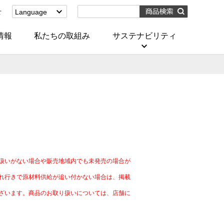
せ
Language
English
(Corporate)
情報
私たちの取組み
サステナビリティ
English
(Services)
中文[繁體字]
(服務)
简体中文(服务)
한국어(서비스)
ภาษาไทย
(บริการ)
）
扱いがない場合や販売地域内でも未発売の場合が
れ行きで原材料供給が追い付かない場合は、掲載
ざいます。商品のお取り扱いについては、店舗に