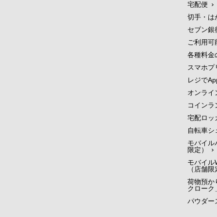
宅配便
切手・は
セブン銀
ご利用可
各種料金
スマホプ
レジでApp
オンライ
コインラ
宅配ロッ
自転車シ
モバイル
限定）
モバイルW
（店舗限
荷物預かり
クローク
パウダー