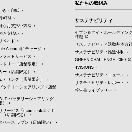
私たちの取組み
がき・印紙
行ATM
サステナビリティ
能なお支払い方法
セブン＆アイ・ホールディン
のお支払い
課題
リペイド
サステナビリティ活動基本方
le Accountにチャージ
サステナビリティ推進体制
ンフォトサービス
GREEN CHALLENGE 2050
ンドリー（店舗限定）
4VISIONS
カー（店舗限定）
サステナビリティニュース
ェアリング（店舗限定）
サステナビリティレポート
バッテリーシェアリング（店舗
報告書ライブラリー
i-Fiバッテリーシェアリング
定）
サービス「ecbocloakエクボ
」（店舗限定）
スペース ラブン（店舗限定）