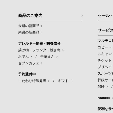
商品のご案内
セール
今週の新商品
サービ
来週の新商品
マルチコ
アレルギー情報・栄養成分
コピー
揚げ物・フランク・焼き鳥
スキャン
おでん
/
中華まん
チケット
セブンカフェ
プリペイ
スポーツ
予約受付中
行政サー
こだわり特製弁当
/
ギフト
保険
/
nanaco
便利なサ