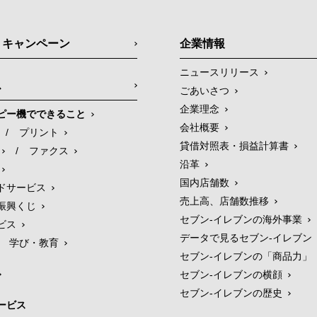
・キャンペーン
企業情報
ニュースリリース
ス
ごあいさつ
企業理念
ピー機でできること
会社概要
/
プリント
貸借対照表・損益計算書
/
ファクス
沿革
国内店舗数
ドサービス
売上高、店舗数推移
振興くじ
セブン‐イレブンの海外事業
ビス
データで見るセブン‐イレブン
学び・教育
セブン‐イレブンの「商品力」
セブン-イレブンの横顔
セブン-イレブンの歴史
ービス