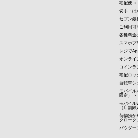
宅配便
切手・は
セブン銀
ご利用可
各種料金
スマホプ
レジでApp
オンライ
コインラ
宅配ロッ
自転車シ
モバイル
限定）
モバイルW
（店舗限
荷物預かり
クローク
パウダー