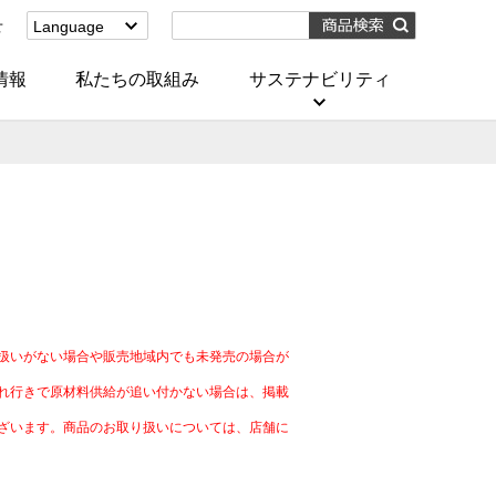
せ
Language
English
(Corporate)
情報
私たちの取組み
サステナビリティ
English
(Services)
中文[繁體字]
(服務)
简体中文(服务)
한국어(서비스)
ภาษาไทย
(บริการ)
）
扱いがない場合や販売地域内でも未発売の場合が
れ行きで原材料供給が追い付かない場合は、掲載
ざいます。商品のお取り扱いについては、店舗に