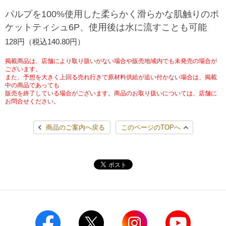
チケットサービス
宅配便
パルプを100%使用した柔らかく滑らかな肌触りのポ
ギフト
コピー
企業理念
セブン＆アイ・ホールディングスの重点課題
ケットティシュ6P、使用後は水に流すことも可能
加盟店オーナー募集
物件募集・購入
セブン‐イレブンでお受取り
セブンチケット
切手・はがき・印紙
128円（税込140.80円）
プリペイドカード・金券
プリント
会社概要
サステナビリティ活動基本方針
アルバイト情報
採用情報
掲載商品は、店舗により取り扱いがない場合や販売地域内でも未発売の場合が
タワーレコード
停電時のサービス停止のお知らせ
チケットぴあ
セブン銀行ATM
ございます。
ニンテンドー・ダウンロードカード
スキャン
貸借対照表・損益計算書
サステナビリティ推進体制
また、予想を大きく上回る売れ行きで原材料供給が追い付かない場合は、掲載
店舗検索
ネットショッピング
中の商品であっても
お問い合わせ
販売を終了している場合がございます。商品のお取り扱いについては、店舗に
セブンネットショッピング
イープラス
ご利用可能なお支払い方法
ファクス
沿革
GREEN CHALLENGE 2050
お問合せください。
Language
CNプレイガイド
各種料金のお支払い
チケット
商品のご案内へ戻る
このページのTOPへ
国内店舗数
4VISIONS
English (Corporate)
English (Services)
JTB
スマホプリペイド
プリペイドサービス
売上高、店舗数推移
サステナビリティニュース
中文[繁體字](服務)
レジでApple Accountにチャージ
スポーツ振興くじ
セブン‐イレブンの海外事業
简体中文(服务)
サステナビリティレポート
한국어(서비스)
オンラインフォトサービス
行政サービス
データで見るセブン‐イレブン
報告書ライブラリー
ภาษาไทย(บริการ)