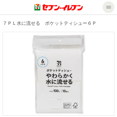
商品のご案内
７ＰＬ水に流せる ポケットティシュー６Ｐ
セール・キャンペーン
商品のご案内トップ
今週の新商品
サービス
来週の新商品
企業情報
サービストップ
商品カテゴリ一覧
nanacoトップ
私たちの取組み
企業情報トップ
セブンプレミアム
マルチコピー機でできること
ニュースリリース
サステナビリティ
便利なサービス
食の安全・安心への取組み
マルチコピー機でできることトップ
ごあいさつ
サステナビリティトップ