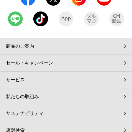
コインランドリー（店舗限定）
保険
セブン‐イレブンの「商品力」
宅配ロッカー（店舗限定）
学び・教育
セブン-イレブンの横顔
自転車シェアリング（店舗限定）
セブン-イレブンの歴史
商品のご案内
モバイルバッテリーシェアリング（店舗限定）
セール・キャンペーン
モバイルWi-Fiバッテリーシェアリング（店舗限定）
サービス
荷物預かりサービス「ecbocloakエクボクローク」（店舗限定）
私たちの取組み
パウダースペース ラブン（店舗限定）
サステナビリティ
ソフトバンクギフト
店舗検索