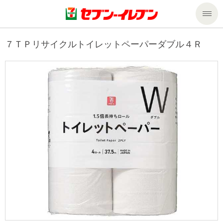
商品のご案内
７ＴＰリサイクルトイレットペーパーダブル４Ｒ
セール・キャンペーン
商品のご案内トップ
今週の新商品
サービス
来週の新商品
企業情報
サービストップ
商品カテゴリ一覧
nanacoトップ
私たちの取組み
企業情報トップ
セブンプレミアム
マルチコピー機でできること
ニュースリリース
サステナビリティ
便利なサービス
食の安全・安心への取組み
マルチコピー機でできることトップ
ごあいさつ
サステナビリティトップ