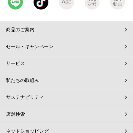
コインランドリー（店舗限定）
保険
セブン‐イレブンの「商品力」
宅配ロッカー（店舗限定）
学び・教育
セブン-イレブンの横顔
商品のご案内
自転車シェアリング（店舗限定）
セブン-イレブンの歴史
セール・キャンペーン
モバイルバッテリーシェアリング（店舗限定）
サービス
モバイルWi-Fiバッテリーシェアリング（店舗限定）
私たちの取組み
荷物預かりサービス「ecbocloakエクボクローク」（店舗限定）
サステナビリティ
パウダースペース ラブン（店舗限定）
店舗検索
ソフトバンクギフト
ネットショッピング