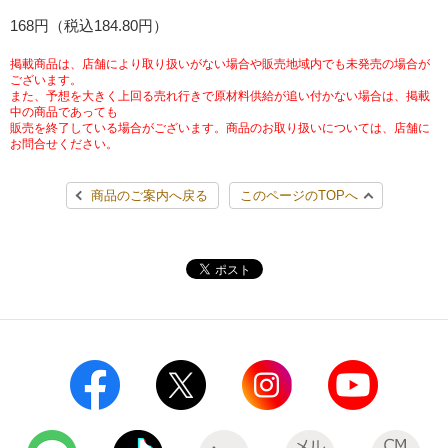
チケットサービス
168円（税込184.80円）
宅配便
ギフト
コピー
企業理念
セブン＆アイ・ホールディングスの重点課題
加盟店オーナー募集
物件募集・購入
掲載商品は、店舗により取り扱いがない場合や販売地域内でも未発売の場合が
セブン‐イレブンでお受取り
セブンチケット
切手・はがき・印紙
ございます。
プリペイドカード・金券
プリント
会社概要
サステナビリティ活動基本方針
また、予想を大きく上回る売れ行きで原材料供給が追い付かない場合は、掲載
アルバイト情報
採用情報
中の商品であっても
販売を終了している場合がございます。商品のお取り扱いについては、店舗に
タワーレコード
停電時のサービス停止のお知らせ
チケットぴあ
セブン銀行ATM
ニンテンドー・ダウンロードカード
スキャン
貸借対照表・損益計算書
サステナビリティ推進体制
お問合せください。
店舗検索
ネットショッピング
お問い合わせ
セブンネットショッピング
イープラス
ご利用可能なお支払い方法
ファクス
商品のご案内へ戻る
このページのTOPへ
沿革
GREEN CHALLENGE 2050
Language
CNプレイガイド
各種料金のお支払い
チケット
国内店舗数
4VISIONS
English (Corporate)
English (Services)
JTB
スマホプリペイド
プリペイドサービス
売上高、店舗数推移
サステナビリティニュース
中文[繁體字](服務)
レジでApple Accountにチャージ
スポーツ振興くじ
セブン‐イレブンの海外事業
简体中文(服务)
サステナビリティレポート
한국어(서비스)
オンラインフォトサービス
行政サービス
データで見るセブン‐イレブン
報告書ライブラリー
ภาษาไทย(บริการ)