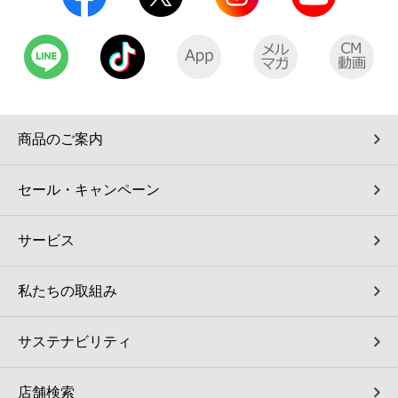
コインランドリー（店舗限定）
保険
セブン‐イレブンの「商品力」
宅配ロッカー（店舗限定）
学び・教育
セブン-イレブンの横顔
自転車シェアリング（店舗限定）
セブン-イレブンの歴史
商品のご案内
モバイルバッテリーシェアリング（店舗限定）
セール・キャンペーン
モバイルWi-Fiバッテリーシェアリング（店舗限定）
サービス
荷物預かりサービス「ecbocloakエクボクローク」（店舗限定）
私たちの取組み
パウダースペース ラブン（店舗限定）
サステナビリティ
ソフトバンクギフト
店舗検索