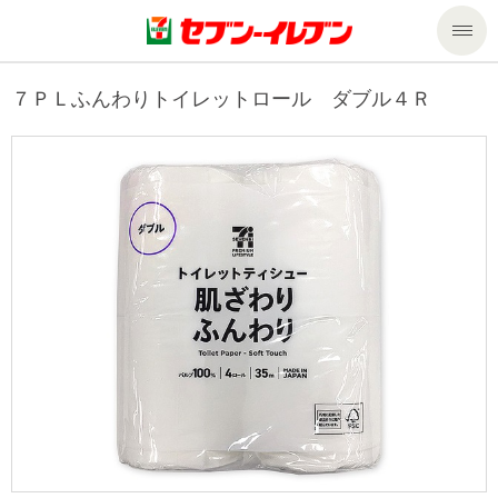
商品のご案内
７ＰＬふんわりトイレットロール ダブル４Ｒ
セール・キャンペーン
商品のご案内トップ
今週の新商品
サービス
来週の新商品
企業情報
サービストップ
商品カテゴリ一覧
nanacoトップ
私たちの取組み
企業情報トップ
セブンプレミアム
マルチコピー機でできること
ニュースリリース
サステナビリティ
便利なサービス
食の安全・安心への取組み
マルチコピー機でできることトップ
ごあいさつ
サステナビリティトップ