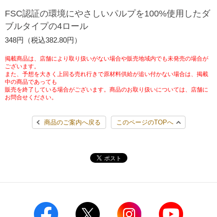
チケットサービス
宅配便
FSC認証の環境にやさしいパルプを100%使用したダ
ギフト
コピー
企業理念
セブン＆アイ・ホールディングスの重点課題
ブルタイプの4ロール
加盟店オーナー募集
物件募集・購入
セブン‐イレブンでお受取り
セブンチケット
切手・はがき・印紙
348円（税込382.80円）
プリペイドカード・金券
プリント
会社概要
サステナビリティ活動基本方針
アルバイト情報
採用情報
掲載商品は、店舗により取り扱いがない場合や販売地域内でも未発売の場合が
タワーレコード
停電時のサービス停止のお知らせ
チケットぴあ
セブン銀行ATM
ございます。
ニンテンドー・ダウンロードカード
スキャン
貸借対照表・損益計算書
サステナビリティ推進体制
また、予想を大きく上回る売れ行きで原材料供給が追い付かない場合は、掲載
店舗検索
ネットショッピング
中の商品であっても
お問い合わせ
販売を終了している場合がございます。商品のお取り扱いについては、店舗に
セブンネットショッピング
イープラス
ご利用可能なお支払い方法
ファクス
沿革
GREEN CHALLENGE 2050
お問合せください。
Language
CNプレイガイド
各種料金のお支払い
チケット
商品のご案内へ戻る
このページのTOPへ
国内店舗数
4VISIONS
English (Corporate)
English (Services)
JTB
スマホプリペイド
プリペイドサービス
売上高、店舗数推移
サステナビリティニュース
中文[繁體字](服務)
レジでApple Accountにチャージ
スポーツ振興くじ
セブン‐イレブンの海外事業
简体中文(服务)
サステナビリティレポート
한국어(서비스)
オンラインフォトサービス
行政サービス
データで見るセブン‐イレブン
報告書ライブラリー
ภาษาไทย(บริการ)