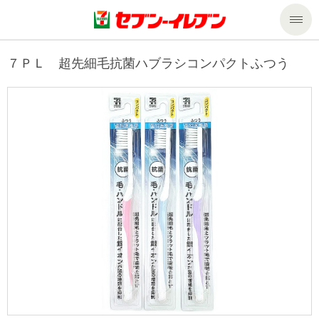
商品のご案内
７ＰＬ 超先細毛抗菌ハブラシコンパクトふつう
セール・キャンペーン
商品のご案内トップ
今週の新商品
サービス
来週の新商品
企業情報
サービストップ
商品カテゴリ一覧
nanacoトップ
私たちの取組み
企業情報トップ
セブンプレミアム
マルチコピー機でできること
ニュースリリース
サステナビリティ
便利なサービス
食の安全・安心への取組み
マルチコピー機でできることトップ
ごあいさつ
サステナビリティトップ