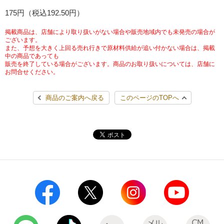
チケットサービス
175円（税込192.50円）
宅配便
ギフト
コピー
企業理念
セブン＆アイ・ホールディングスの重点課題
加盟店オーナー募集
物件募集・購入
掲載商品は、店舗により取り扱いがない場合や販売地域内でも未発売の場合が
セブン‐イレブンでお受取り
セブンチケット
切手・はがき・印紙
ございます。
プリペイドカード・金券
プリント
会社概要
サステナビリティ活動基本方針
また、予想を大きく上回る売れ行きで原材料供給が追い付かない場合は、掲載
アルバイト情報
採用情報
中の商品であっても
販売を終了している場合がございます。商品のお取り扱いについては、店舗に
タワーレコード
停電時のサービス停止のお知らせ
チケットぴあ
セブン銀行ATM
ニンテンドー・ダウンロードカード
スキャン
貸借対照表・損益計算書
サステナビリティ推進体制
お問合せください。
店舗検索
ネットショッピング
お問い合わせ
セブンネットショッピング
イープラス
ご利用可能なお支払い方法
ファクス
商品のご案内へ戻る
このページのTOPへ
沿革
GREEN CHALLENGE 2050
Language
CNプレイガイド
各種料金のお支払い
チケット
国内店舗数
4VISIONS
English (Corporate)
English (Services)
JTB
スマホプリペイド
プリペイドサービス
売上高、店舗数推移
サステナビリティニュース
中文[繁體字](服務)
レジでApple Accountにチャージ
スポーツ振興くじ
セブン‐イレブンの海外事業
简体中文(服务)
サステナビリティレポート
한국어(서비스)
オンラインフォトサービス
行政サービス
データで見るセブン‐イレブン
報告書ライブラリー
ภาษาไทย(บริการ)