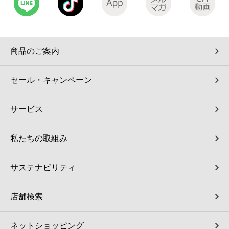
コインランドリー（店舗限定）
保険
セブン‐イレブンの「商品力」
宅配ロッカー（店舗限定）
学び・教育
セブン-イレブンの横顔
商品のご案内
自転車シェアリング（店舗限定）
セブン-イレブンの歴史
セール・キャンペーン
モバイルバッテリーシェアリング（店舗限定）
サービス
モバイルWi-Fiバッテリーシェアリング（店舗限定）
私たちの取組み
荷物預かりサービス「ecbocloakエクボクローク」（店舗限定）
サステナビリティ
パウダースペース ラブン（店舗限定）
店舗検索
ソフトバンクギフト
ネットショッピング