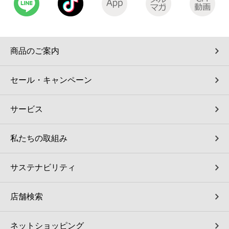
コインランドリー（店舗限定）
保険
セブン‐イレブンの「商品力」
宅配ロッカー（店舗限定）
学び・教育
セブン-イレブンの横顔
商品のご案内
自転車シェアリング（店舗限定）
セブン-イレブンの歴史
セール・キャンペーン
モバイルバッテリーシェアリング（店舗限定）
サービス
モバイルWi-Fiバッテリーシェアリング（店舗限定）
私たちの取組み
荷物預かりサービス「ecbocloakエクボクローク」（店舗限定）
サステナビリティ
パウダースペース ラブン（店舗限定）
店舗検索
ソフトバンクギフト
ネットショッピング