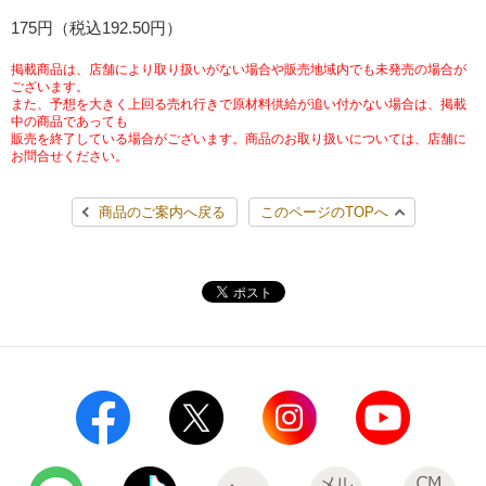
チケットサービス
175円（税込192.50円）
宅配便
ギフト
コピー
企業理念
セブン＆アイ・ホールディングスの重点課題
加盟店オーナー募集
物件募集・購入
掲載商品は、店舗により取り扱いがない場合や販売地域内でも未発売の場合が
セブン‐イレブンでお受取り
セブンチケット
切手・はがき・印紙
ございます。
プリペイドカード・金券
プリント
会社概要
サステナビリティ活動基本方針
また、予想を大きく上回る売れ行きで原材料供給が追い付かない場合は、掲載
アルバイト情報
採用情報
中の商品であっても
販売を終了している場合がございます。商品のお取り扱いについては、店舗に
タワーレコード
停電時のサービス停止のお知らせ
チケットぴあ
セブン銀行ATM
ニンテンドー・ダウンロードカード
スキャン
貸借対照表・損益計算書
サステナビリティ推進体制
お問合せください。
店舗検索
ネットショッピング
お問い合わせ
セブンネットショッピング
イープラス
ご利用可能なお支払い方法
ファクス
商品のご案内へ戻る
このページのTOPへ
沿革
GREEN CHALLENGE 2050
Language
CNプレイガイド
各種料金のお支払い
チケット
国内店舗数
4VISIONS
English (Corporate)
English (Services)
JTB
スマホプリペイド
プリペイドサービス
売上高、店舗数推移
サステナビリティニュース
中文[繁體字](服務)
レジでApple Accountにチャージ
スポーツ振興くじ
セブン‐イレブンの海外事業
简体中文(服务)
サステナビリティレポート
한국어(서비스)
オンラインフォトサービス
行政サービス
データで見るセブン‐イレブン
報告書ライブラリー
ภาษาไทย(บริการ)