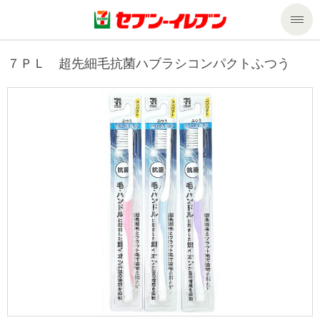
商品のご案内
７ＰＬ 超先細毛抗菌ハブラシコンパクトふつう
セール・キャンペーン
商品のご案内トップ
今週の新商品
サービス
来週の新商品
企業情報
サービストップ
商品カテゴリ一覧
nanacoトップ
私たちの取組み
企業情報トップ
セブンプレミアム
マルチコピー機でできること
ニュースリリース
サステナビリティ
便利なサービス
食の安全・安心への取組み
マルチコピー機でできることトップ
ごあいさつ
サステナビリティトップ